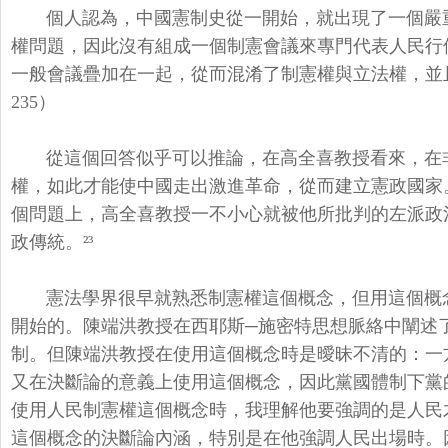
個人認為，中國憲制史從一開始，就出現了一個嚴
權問題，
因此沒有組成一個制憲會議來專門代表人民行
一般會議疊加在一起，
從而混淆了制憲權與立法權，並
235）
從這個回答似乎可以推論，在高全喜教授看來，在
權，
如此才能使中國走出激進革命，從而建立憲政國家
個問題上，
高全喜教授一不小心就被他所批判的左派政
政傳統。²³
憲法學界很早就熟悉制憲權這個概念，
但用這個概
開始的。
陳端洪教授在西耶斯─施密特思想脈絡中闡述
制。
但陳端洪教授在使用這個概念時是曖昧不清的：
一
又在決斷論的意義上使用這個概念，
因此黨國體制下黨
使用人民制憲權這個概念時，
我理解他要強調的是人民
這個概念的決斷論內涵，
特別是在他強調人民出場時。