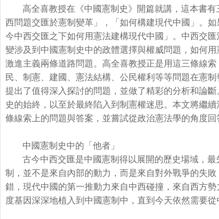
高全喜教授在《中國憲制史》開篇就講，這本書有
西問題交匯於憲制變革」，「
如何構建現代中國」。如
今中西交匯之下如何用憲法建構現代中國」。
中西交匯
變涉及到中國憲制史中的政體選擇與權威問題，
如何用
激進主義兩條道
路問題。高全喜教授正是用這三條線索
民、制憲、建國、
憲法結構、公民權利等等問題在憲制
提出了值得深入探討的問題，
並做了精彩的分析和論斷
史的始終，
以至於最終陷入到制憲權迷思。本文將繼續
條線索上的問題與答案，
並嘗試從政治憲法學的角度回
中國憲制史中的「他者」
古今中西交匯是中國憲制得以展開的歷史場域，
最
制，
並不是來自內部的動力，而是來自對外戰爭的失敗
錯，
現代中國的第一推動力來自中西碰撞，
來自西方勢
度基因深深地植入到中國憲制中，
直到今天依然需要從