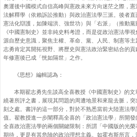
奧運後中國模式自信高峰與憲政未來方向迷茫之際
，憲
法解釋學（
依賴訴訟推動）與政治憲法學三派。後者直
憲法化辯護，如陳端洪、強世功）與「右派」
（推動黨
《
中國憲制史》並非純史料考證，
而是從政治憲法學視
源自歷史意識，聚焦主權、革命、黨、人民、
制憲等主
志勇肯定其開拓視野、將歷史與憲法政治緊密結合的貢
年修憲後已成「
恍如隔世」之作。
《思想》編輯認為：
本期翟志勇先生談高全喜教授《中國憲制史》的文
繞著所評之書，
展現其問題的周遭地景和來龍去脈，突
刻之處。書評的這一部分，
對於不熟悉當前大陸憲法學
值。翟教授進一步闡釋高全喜的「政治憲法學」
所開發
全喜政治憲法學的兩個關鍵限制：所謂「
中國版的光榮
期待，
更是有其危險的政治理想主義。如霍布斯所言，