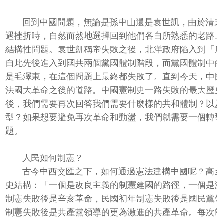
回到中國問題，無論是孫中山還是袁世凱，
由於清
遇挫折時，
自然而然地選擇回到他們各自所熟悉的老路
結構性問題。
袁世凱稱帝失敗之後，北洋政府陷入到「
自此先後進入到國共兩個黨國體制階段，
而黨國體制中
是毛澤東，在這個問題上最終都失敗了。直到今天，
中
法國大革命之後的道路。
中國憲制史一路失敗的最大歷
後，
我們需要再次回答我們需要什麼樣的共和體制？
以
型？
如果想要避免再次革命和動盪，我們就需要一個轉
題。
人民如何制憲？
古今中西交匯之下，如何通過憲法建構中國呢？
高
史結構：「
一個是改良主義的制憲建國的路徑，
一個是
制憲失敗後是辛亥革命，
民國初年制憲失敗後是國民黨
制憲失敗後是共產黨領導的更為激進的共產
革命。每次