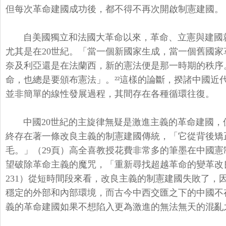
但每次革命建國成功後，都不得不再次開啟制憲建國。
自美國獨立和法國大革命以來，革命、
立憲與建國
尤其是在20世紀。「當一個新國家生成，當一個舊國家
奈及利亞還是在法蘭西，
新的憲法便是那一時期的秩序
命，也總是要頒布憲法」。²²這樣的論斷，
揆諸中國近
並非簡單的線性發展過程，其間存在各種循環往復。
中國20世紀的主旋律無疑是激進主義的革命建國，
終存在著一條改良主義的制憲建國傳統，「
它從背後矯
毛。」（
29頁）
高全喜教授花費非常多的筆墨在中國憲
望破除革命主義的魔咒，「
重新尋找超越革命的變革改
231）從短時間段來看，改良主義的制憲建國失敗了，
穩定的外部和內部環境
，而古今中西交匯之下的中國不
義的革命建國如果不想陷入更為激進的無法無天的混亂