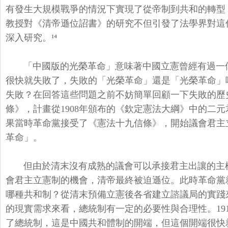
有發生大規模戰爭的情況下實現了從帝制到共和的轉型
教授對《清帝遜位詔書》
的研究不但引發了法學界對這
深入研究。¹⁴
「中國版的光榮革命」意味著中國立憲曾經有過一
很快就失敗了，失敗的「光榮革命」
還是「光榮革命」
失敗？
在回答這些問題之前不妨簡單回顧一下失敗的歷
條》，計畫從1908年頒布的《
欽定憲法大綱》中的二元
果當時革命黨接受了《憲法十九信條》，開始議會君主
革命」。
但由於清末沒有成熟的議會可以承接君主出讓的主
會君主立憲制的機會，
清帝最終被迫遜位。此時革命黨
哪種共和制？
從清末預備立憲後各省建立諮議局的實踐
的現實需求來看，
總統制有一定的必要性與合理性。19
了總統制，
這是中國共和體制的開端，但這個開端很快