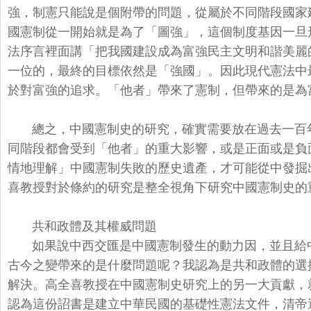
強，
制憲只能說是個附帶的問題，
從屬於不同階段國家
國憲制從一開始就是為了「圖強」，
這個制度基因一旦
法序言裡面講「
把我國建設成為富強民主文明和諧美麗
一位的，最終的目標依然是「強國」。
因此現代憲法中
於對富強的追求。「他者」帶來了憲制，
但帶來的是為富
總之，中國憲制史的研究，
確實需要放在過去一百
同階段都會受到「他者」的重大影響，
或是正面或是負
情地理解」中國憲制失敗的歷史遺產，
才可能從中發掘
喜教授對於條約的研究是整全視角下研究中國憲制史的
共和政體及其權威問題
如果說中西交匯是中國憲制發生的動力因，
並且給
古今之變帶來的是什麼問題呢？
我認為是共和政體的選
解決。
高全喜教授在中國憲制史研究上的另一大貢獻，
認為這份詔書是建立中華民國的基礎性憲法文件，
清帝