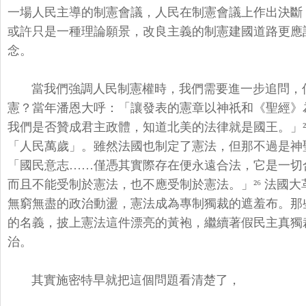
一場人民主導的制憲會議，
人民在制憲會議上作出決斷
或許只是一種理論願景，
改良主義的制憲建國道路更應
念。
當我們強調人民制憲權時，我們需要進一步追問，
憲？當年潘恩大呼：「
讓發表的憲章以神祇和《聖經》
我們是否贊成君主政體，知道北美的法律就是國王。
」
「人民萬歲」。
雖然法國也制定了憲法，
但那不過是神
「
國民意志……僅憑其實際存在便永遠合法，它是一切
而且不能受制於憲法，
也不應受制於憲法。」²⁶ 法國
無窮無盡的政治動盪，憲法成為專制獨裁的遮羞布。
那
的名義，
披上憲法這件漂亮的黃袍，繼續著假民主真獨
治。
其實施密特早就把這個問題看清楚了，