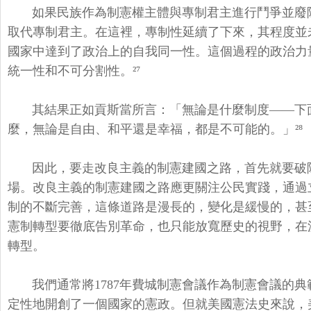
如果民族作為制憲權主體與專制君主進行鬥爭並廢
取代專制君主。在這裡，
專制性延續了下來，其程度並
國家中達到了政治上的自我同一性。
這個過程的政治力
統一性和不可分割性。²⁷
其結果正如貢斯當所言：「無論是什麼制度——下
麼，無論是自由、和平還是幸福，
都是不可能的。」²⁸
因此，要走改良主義的制憲建國之路，
首先就要破
場。
改良主義的制憲建國之路應更關注公民實踐，通過
制的不斷完善，
這條道路是漫長的，變化是緩慢的，
甚
憲制轉型要徹底告別革命，也只能放寬歷史的視野，
在
轉型。
我們通常將1787年費城制憲會議作為制憲會議的典
定性地開創了一個國家的憲政。但就美國憲法史來說，