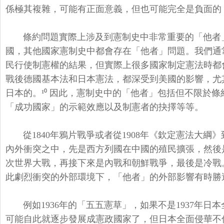
係極其複雜，可能有正面意義，
但也可能完全是負面的
條約問題實際上涉及到憲制史中非常重要的「他者
國，其他國家憲制史中都會存在「
他者」問題。我們通
民行使制憲權的結果，
但實際上很多國家制定憲法時都
戰後德國基本法和日本憲法，都深受到美國的影響，
尤
日本的。¹⁰ 因此，憲制史中的「他者」包括但不限於
「成功國家」的示範效應以及制憲者的抉擇等等。
從1840年鴉片戰爭或者從1908年《欽定憲法大綱》
內外衝突之中，
先是西方列國在中國的殖民擴張，然後
次世界大戰，再接下來是內戰和朝鮮戰爭，
最後是冷戰
此劇烈衝突的外部環境下，「他者」
的外部影響有時勝
例如1936年的「五五憲草」，
如果不是1937年日
可能自此就逐步發展成憲政國家了，
但日本全面侵華不