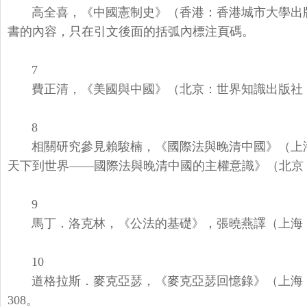
高全喜，《中國憲制史》（香港：香港城市大學出版
書的內容，
只在引文後面的括弧內標注頁碼。
7
費正清，《美國與中國》（北京：世界知識出版社，
8
相關研究參見賴駿楠，《國際法與晚清中國》（上
天下到世界——
國際法與晚清中國的主權意識》（北京：
9
馬丁．洛克林，《公法的基礎》，張曉燕譯（上海
10
道格拉斯．麥克亞瑟，《麥克亞瑟回憶錄》（上海
308。