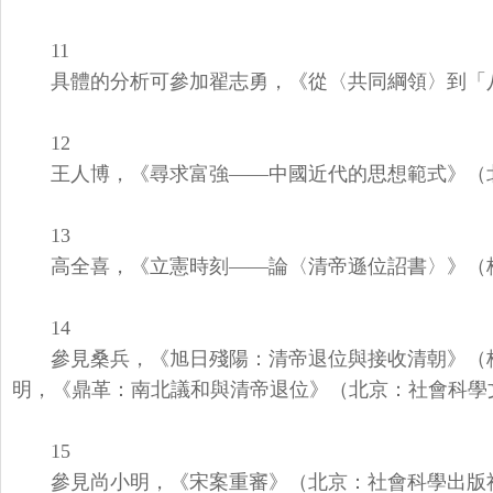
11
具體的分析可參加翟志勇，《從〈共同綱領〉到「
12
王人博，《尋求富強——中國近代的思想範式》（
13
高全喜，《立憲時刻——論〈清帝遜位詔書〉》（
14
參見桑兵，《旭日殘陽：清帝退位與接收清朝》（
明，《鼎革：
南北議和與清帝退位》（北京：社會科學文
15
參見尚小明，《宋案重審》（北京：社會科學出版社