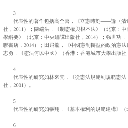
3
代表性的著作包括高全喜，《立憲時刻——論〈清
社，2011）；陳端洪，《
制憲權與根本法》（北京：中國
學綱要》（北京：中央編譯出版社，2014）；
強世功，
聯書店，
2014）；田飛龍，《中國憲制轉型的政治憲
志勇，《憲法何以中國》（香港：
香港城市大學出版社，
4
代表性的研究如林來梵，《從憲法規範到規範憲法
社，2001）。
5
代表性的研究如張翔，《基本權利的規範建構》（
6