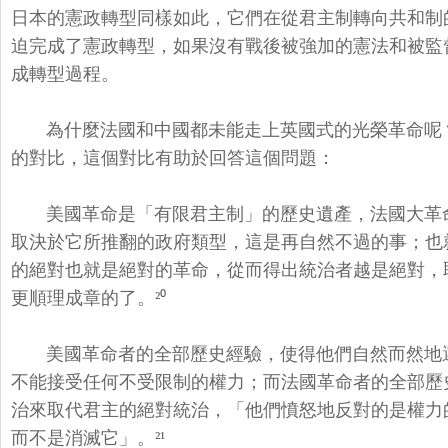
日本的憲政轉型同樣如此，
它們在從君主制轉向共和制
迫完成了憲政轉型，
如果沒有戰後被強加的憲法和被監
成轉型過程。
為什麼法國和中國都未能走上英國式的光榮革命呢
的對比，
這個對比有助於回答這個問題：
美國革命是「有限君主制」的歷史遺產，
法國大革
取決於它所推翻的政府類型，這是再自然不過的事；
也
的絕對也就是絕對的
革命，從而得出統治者越是絕對，
更順理成章的了。²⁰
美國革命者的全部歷史經驗，
使得他們自然而然地
不能接受任何不受限制的權力；而法國革命者的全部歷
治來取代君主的絕對統治，「
他們憤怒地反對的是權力
而不是消滅它」。²¹