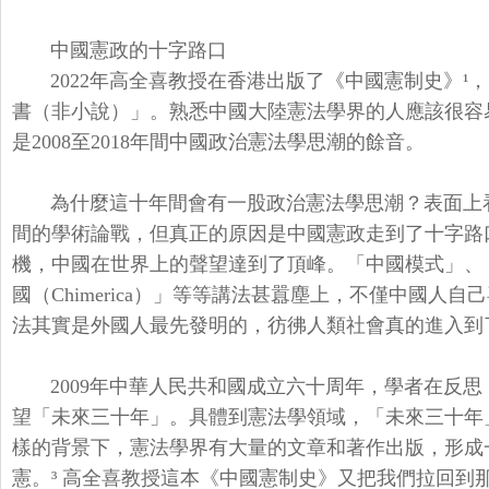
中國憲政的十字路口
2022年高全喜教授在香港出版了《中國憲制史》¹，
書（非小說）」。
熟悉中國大陸憲法學界的人應該很容
是2008至2018年間中國政治憲法學思潮的餘音。
為什麼這十年間會有一股政治憲法學思潮？
表面上
間的學術論戰，
但真正的原因是中國憲政走到了十字路
機，
中國在世界上的聲望達到了頂峰。「中國模式」、
國（Chimerica）」
等等講法甚囂塵上，不僅中國人自己
法其實是外國人最先發明的，
彷彿人類社會真的進入到
2009年中華人民共和國成立六十周年，學者在反
望「未來三十年」。
具體到憲法學領域，「未來三十年
樣的背景下，
憲法學界有大量的文章和著作出版，形成
憲。³ 高全喜教授這本《中國憲制史》
又把我們拉回到