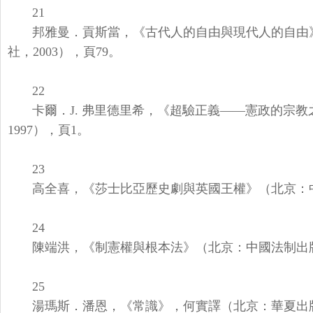
21
邦雅曼．貢斯當，《古代人的自由與現代人的自由
社，2003），頁79。
22
卡爾．J. 弗里德里希，《超驗正義——憲政的宗
1997），頁1。
23
高全喜，《莎士比亞歷史劇與英國王權》（北京：
24
陳端洪，《制憲權與根本法》（北京：中國法制出版
25
湯瑪斯．潘恩，《常識》，何實譯（北京：華夏出版