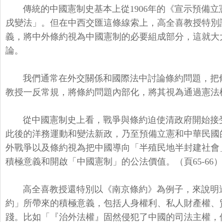
傳統的中國憲制史基本上從1906年的《宣示預備
戌變法」。
但在中西交匯這條線索上，
高全喜教授特別
義，
將中外條約視為中國憲制的必要組成部分，
這就大
論。
我們通常在外交關係和國際法中討論條約問題，
把
教授一反常規，
將條約問題內部化，將其視為通過憲法
從中國憲制史上看，戰爭與條約迫使清政府開始接
此後的洋務運動和變法新政，
乃至預備立憲和中華民國
外戰爭以及條約視為把中國導向「
半殖民地半封建社會
積極意義和開啟「中國憲制」的公法價值。（頁65-66）
高全喜教授還特別以《南京條約》為例子，
來說明
約」
所帶來的積極意義，包括人身權利、私人財產權、
踐。比如「『治外法權』
固然侵犯了中國的司法主權，