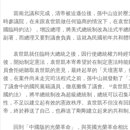
當南北議和完成，清帝被迫遜位後，
孫中山迫於壓
時參議院，在未跟袁世凱做任何協商的情況下，
在袁世
國臨時約法》，
增設總理，將美式總統制改為法式半總
副署，而總理又要對議會負責，
這就為民國初年共和體
袁世凱就任臨時大總統之後，
因行使總統權力時經
後，開始制定憲法，
袁世凱本寄希望於在制定憲法時能
員會拒絕聽取袁世凱的意見，
最終起草的「天壇憲草」
後，在案件尚未走完司法程式之前，
孫中山就發動了「
了議會中的國民黨籍議員，徹底癱瘓了議會。 ¹⁵袁世
國約法》，
將半總統制改為超級總統制，總統可以召集
性，不足以建立起有效的憲政秩序。
袁世凱不但沒有回
帝，
終於葬送了自己，也葬送了剛剛建立起來的共和制
回到「中國版的光榮革命」，與英國光榮革命相比