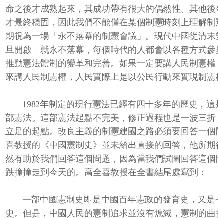
命之後才成熟起來，
其成功帶有很大的偶然性。
其他後
才最終穩固，
因此我們不能僅在某個制憲時刻上理解制
期視為一場「
永不落幕的制憲會議」。
現代中國從清末
旦開啟，就永不落幕，
每個時代的人都會以各種方式參
推動憲法體制的變革和完善。
如果一定要講人民制憲權
來講人民制憲權，
人民實際上是以公民行動來實現制憲權
1982年制定的現行憲法已經有四十多年的歷史，
這
部憲法。
這部憲法起點不完美，修正過程也是一波三折
立足的起點。
改良主義的制憲建國之路必須要回答一個
喜教授的《中國憲制史》
並未給出直接的回答，他所期
然有助於我們回答這個問題，
因為當我們試圖回答這個
跌撞撞走到今天的。
高全喜教授在全書結尾處寫到：
一部中國憲制史即是中國百年憲政的發育史，
又是
史。但是，
中國人民的憲制追求並沒有熄滅，
憲制的曲