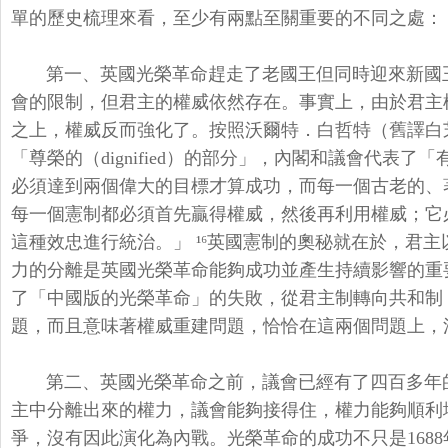
單的歷史梳理來看，
至少有兩點至關重要的不同之處：
第一、英國光榮革命趕走了老國王但同時迎來新國
會的限制，
但君主的權威依然存在。事實上，由於君主
之上，權威反而強化了。按照沃爾特．
白哲特（舊譯白
「
尊榮的（dignified）的部分」，內閣和議會代表了「
必須達到兩個偉大的目標才算成功，而每一個古老的、
每一個憲制都必須首先贏得權威，然後再利用權威；
它
這種效忠進行統治。
」 ¹⁶英國憲制的奧秘就在於，君
力的分離是英國光榮革命能夠成功並產生持續影響的重
了「
中國版的光榮革命」的失敗，從君主制轉向共和制
題，
而且意味著權威重建問題，恰恰在這兩個問題上，
第二、英國光榮革命之前，議會已經有了四百多年
主中分離出來的權力，
議會能夠接得住，權力能夠順利
爭，沒有因此演化為內戰。
光榮革命的成功不只是168