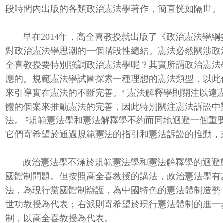
段時間內出版的各類政治憲法學著作，
簡直恍如隔世。
早在2014年，高全喜教授就出版了《政治憲法學綱
對政治憲法學思潮的一個階段性總結。憲法必然關涉政
全喜教授要特別強調政治憲法學呢？其實所謂政治憲法
應的。
規範憲法學試圖探索一種理想的憲法類型，
以此
來引導實在憲法的不斷完善。⁴ 憲法解釋學則關注以違
體的個案來推動憲法的完善，
因此特別關注憲法訴訟中
法。 ⁵規範憲法學和憲法解釋學不約而同地迴避一個重
它們寄希望於通過規範憲法的指引和憲法訴訟的推動，
政治憲法學不滿於規範憲法學和憲法解釋學的迴避
國體制問題。
但按照高全喜教授的講法，政治憲法學有
法，為現行黨國體制辯護，
為中國特色的憲法體制造勢
世功教授為代表；
右派則寄希望於現行憲法體制的進一
制，以高全喜教授為代表。