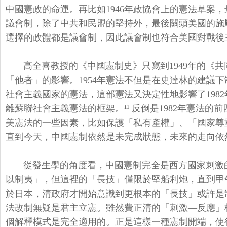
中國憲政的命運。
再比如1946年政協會上的憲法草案
議會制，除了中共和民盟的堅持外，
最後關頭美國的施
選擇的政體都是議會制，
因此議會制也符合美國對戰後
高全喜教授的《中國憲制史》只寫到1949年的《
「他者」的影響。
1954年憲法不但是在史達林的建議
社會主義國家的憲法，
這部憲法又決定性地影響了198
離蘇聯社會主義憲法的框架。¹¹ 反倒是1982年憲法
美憲法的一些因素，比如保護「私有產權」、「
國家尊
直到今天，
中國憲制依然是未完成狀態，未來的走向依
從發生學的角度看，中國憲制完全是西方國家刺激
以制夷」，但這裡的「長技」
僅限於堅船利炮，直到甲
於日本，清政府才開始意識到更根本的「長技」
或許是
法改制無疑是君主立憲。雖然費正清的「刺激—反應」
個解釋模式是完全適用的。正是這樣一種憲制開端，
使