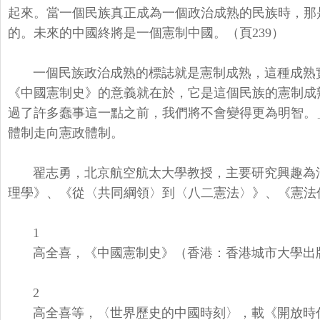
起來。
當一個民族真正成為一個政治成熟的民族時，
那
的。
未來的中國終將是一個憲制中國。（頁239）
一個民族政治成熟的標誌就是憲制成熟，
這種成熟
《中國憲制史》
的意義就在於，它是這個民族的憲制成
過了許多蠢事這一點之前，
我們將不會變得更為明智。」
體制走向憲政體制。
翟志勇，北京航空航太大學教授，主要研究興趣為
理學》、《從〈共同綱領〉到〈
八二憲法〉》、《憲法
1
高全喜，《中國憲制史》（香港：香港城市大學出版
2
高全喜等，〈世界歷史的中國時刻〉，載《開放時