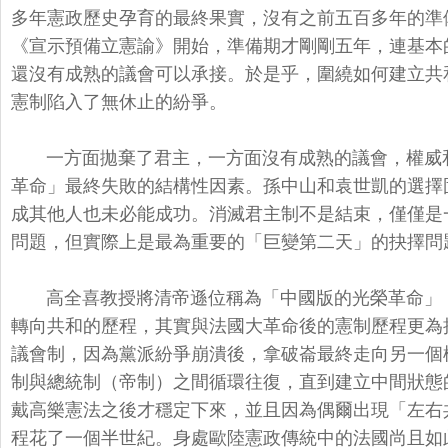
多年憲政歷史孕育的最終果實，沒有之前五百多年的準
《宣示預備立憲諭》開始，
準備期才剛剛五年，連基本
還沒有成熟的議會可以承接。於是乎，
圍繞如何建立共
憲制陷入了無休止的紛爭。
一方面拋棄了君主，一方面沒有成熟的議會，
權威
革命」
最終失敗的結構性因素。
孫中山和袁世凱的選擇
成其他人也未必能成功。消滅君主制不是結束，僅僅是
問題，但實際上是最為重要的「
巨變第二天」的抉擇問
高全喜教授將清帝遜位稱為「中國版的光榮革命」
轉向共和的歷程，
其實與法國大革命後的憲制歷程更為
議會制，因為黨派紛爭崩潰後，
拿破崙最終走向另一個
制與總統制（帝制）之間循環往復，
直到建立中間狀態
戴高樂憲法之後才穩定下來，
並且因為偶爾出現「左右共
程花了一個半世紀。
身處歐陸憲政傳統中的法國尚且如