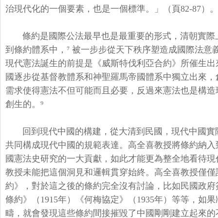
治現代化的一個要素，也是一個標準。」（
頁82-87）
條約是國際公法最早也是最重要的形式，
清朝實際
到條約體系中
，⁷ 被一步步從天下秩序塑造成國際法意
現代憲法誕生的前提是《
威斯特伐利亞合約》所催生出
國逐步從基督教體系和神聖羅馬帝國體
系中獨立出來，
需求使得憲法不但可能而且必要，
反過來憲法也是構造
創生的。⁹
回到現代中國的構建，從大清到民國，
現代中國實
共同構成現代中國的規範表達。
高全喜教授將條約納入
國憲法史研究的一大貢獻，
如此才能更為整全地看待現
教授未能把這個洞見和邏輯貫穿始終。
高全喜教授僅僅
約》，
對於這之後的條約完全沒有討論，比如民國政府
條約》（1915年）《
何梅協定》（1935年）等等，
如果
疇，
就會發現這些條約間接摧毀了中國剛剛建立起來的