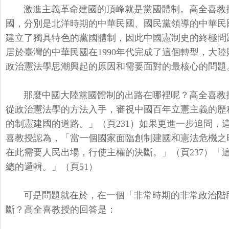
激進主義革命建國的頂峰就是黨國體制。
高全喜教
國，
分別是北洋時期的中華民國、
國民黨領導的中華民
建立了獨具特色的黨國體制，
因此中國憲制史的終極問
居於臺灣的中華民國在1990年代完成了這個轉型，
大陸
政治憲法學思潮興起的原因和需要面對的最核
心的問題
那麼中國大陸黨國體制的出路在哪裡呢？高全喜教
從政治憲法學的方法入手，
審視中國百年立憲主義的歷
的制憲建國的道路。」（
頁231）如果更進一步追問，
喜教授認為，「
當一個國家面臨創制建國和憲法危機之
在此需要人民出場，
行使主權的決斷。」（頁237）「
總的邏輯。」（頁51）
可是問題就在於，在一個「非常時期的非常政治階
斷？高全喜教授的回答是：