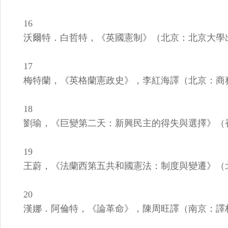
16
沃爾特．白哲特，《英國憲制》（北京：北京大學
17
梅特蘭，《英格蘭憲政史》，李紅海譯（北京：商
18
劉瑜，《巨變第二天：新興民主的得失與選擇》（
19
王蔚，《法蘭西第五共和國憲法：制度與變遷》（
20
漢娜．阿倫特，《論革命》，陳周旺譯（南京：譯