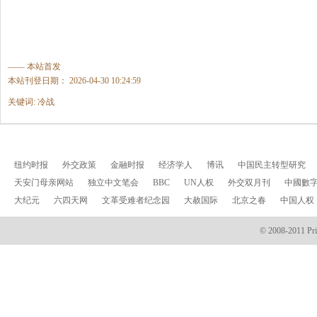
—— 本站首发
本站刊登日期： 2026-04-30 10:24:59
关键词: 冷战
纽约时报
外交政策
金融时报
经济学人
博讯
中国民主转型研究
天安门母亲网站
独立中文笔会
BBC
UN人权
外交双月刊
中國數
大纪元
六四天网
文革受难者纪念园
大赦国际
北京之春
中国人权
© 2008-2011 Prin