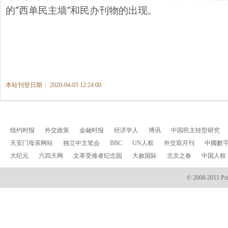
的“西单民主墙”和民办刊物的出现。
本站刊登日期： 2020-04-05 12:24:00
纽约时报
外交政策
金融时报
经济学人
博讯
中国民主转型研究
天安门母亲网站
独立中文笔会
BBC
UN人权
外交双月刊
中國數
大纪元
六四天网
文革受难者纪念园
大赦国际
北京之春
中国人权
© 2008-2011 Prin