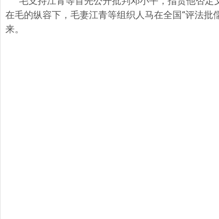
毛支持江青等首先公开批判邓小平，指责他否定文
在毛的纵容下，毛妻江青等组织人马在全国“评法批儒”
来。