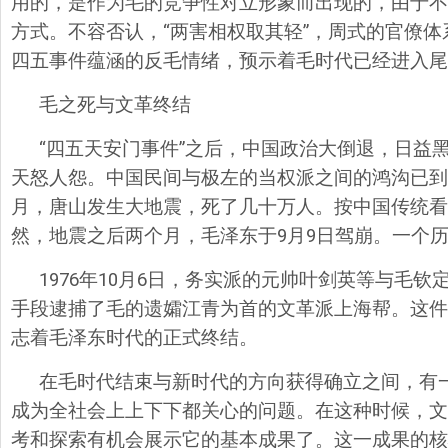
用的，是作为毛的竞争性对立形象而出现的，由于不
方式。不容否认，“两害相权取其轻”，周式的官僚
四五事件蕴涵的反毛情绪，预示着毛时代已经进入尾
毛之死与文革终结
“四五天安门事件”之后，中国政治大倒退，日益
天怒人怨。中国民间与极左的当权派之间的鸿沟已到了
月，唐山发生大地震，死了几十万人。按中国传统看
然，地震之后两个月，毛泽东于9月9日驾崩。一个
1976年10月6日，务实派的元帅叶剑英等与毛
手段逮捕了毛的遗孀江青为首的文革派上海帮。这件
志着毛泽东时代的正式终结。
在毛时代结束与新时代的方向获得确立之间，有
成为全社会上上下下都关心的问题。在这种时候，文
考和探索有机会展示它的基本成果了。这一成果的核