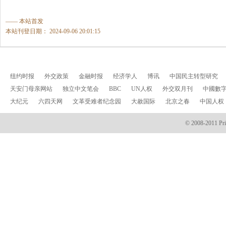
—— 本站首发
本站刊登日期： 2024-09-06 20:01:15
纽约时报
外交政策
金融时报
经济学人
博讯
中国民主转型研究
天安门母亲网站
独立中文笔会
BBC
UN人权
外交双月刊
中國數
大纪元
六四天网
文革受难者纪念园
大赦国际
北京之春
中国人权
© 2008-2011 Prin