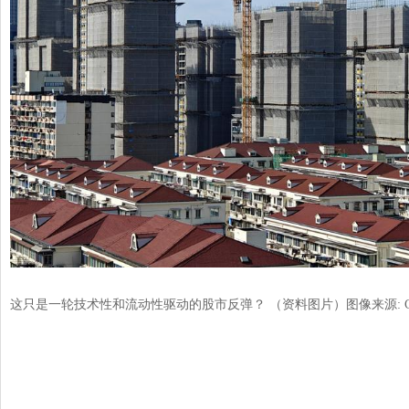
这只是一轮技术性和流动性驱动的股市反弹？ （资料图片）
图像来源: CF