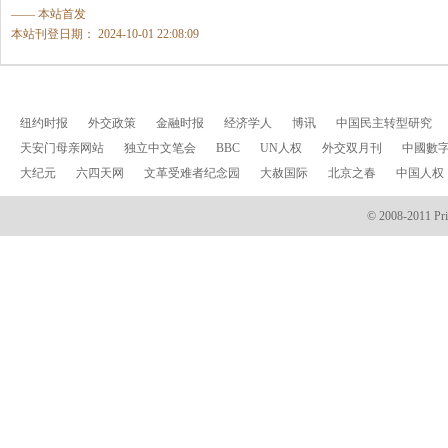
—— 本站首发
本站刊登日期： 2024-10-01 22:08:09
纽约时报
外交政策
金融时报
经济学人
博讯
中国民主转型研究
天安门母亲网站
独立中文笔会
BBC
UN人权
外交双月刊
中國數
大纪元
六四天网
文革受难者纪念园
大赦国际
北京之春
中国人权
© 2008-2011 Prin