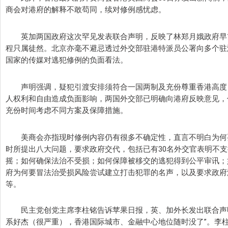
商会对港府的解释不敢苟同，续对修例感忧虑。
英加两国政府这次罕见发表联合声明，反映了林郑月娥政府早
程只属徒然。北京亦毫不避忌透过外交部驻港特派员公署向多个驻
国家的传媒对逃犯修例的负面看法。
声明强调，疑犯引渡安排须符合一国两制及充份尊重香港高度
人权利和自由造成负面影响，两国外交部已明确向港府反映意见，
充份时间考虑不同方案及保障措施。
美商会亦指现时修例内容仍有很多不确定性，直言不明白为何
时所提出八大问题，要求政府交代，包括已有30名外交官表明不
摇；如何确保法治不受损；如何保障被移交的逃犯得到公平审讯；
府为何要冒法治受损风险尝试建立打击犯罪的名声，以及要求政府
等。
民主党创党主席李柱铭告诉苹果日报，英、加外长发出联合声明
系好杰（很严重），香港国际城市、金融中心地位随时没了”。李柱