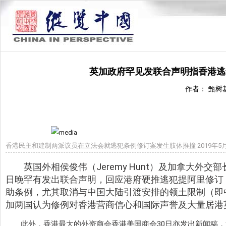
英加政府罕见发联合声明指香港逃
作者： 甄树
香港民主和建制两派议员在立法会就逃犯条例修订案发生肢体推撞 2019年5月
英国外相侯俊伟（Jeremy Hunt）及加拿大外交部长方慧
日晚罕有发出联合声明，回应港府硬推逃犯提阿里修订
助条例，尤其取消与中国大陆引渡安排的领土限制（即
加两国认为修例对香港营商信心和国际声誉及大量居港
此外，香港最大的外资商会香港美国商会30日亦发出新闻稿