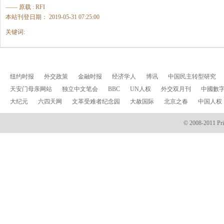
—— 原载 : RFI
本站刊登日期： 2019-05-31 07:25:00
关键词:
纽约时报
外交政策
金融时报
经济学人
博讯
中国民主转型研究
天安门母亲网站
独立中文笔会
BBC
UN人权
外交双月刊
中國數
大纪元
六四天网
文革受难者纪念园
大赦国际
北京之春
中国人权
© 2008-2011 Prin