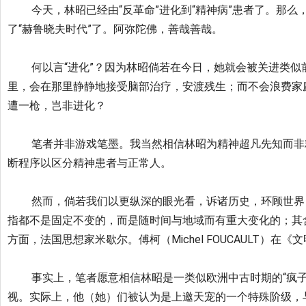
今天，林昭已经由“反革命”进化到“精神病”患者了。那么
了“
赫鲁晓夫时代”了。阿弥陀佛，善哉善哉。
何以言“进化”？因为林昭倘若在今日，她就会被关进类似
里，
会在那里静静地接受脑部治疗，安渡残生；而不会浪费家
遭一枪，岂非进化？
笔者并非游戏笔墨。
我当然相信林昭为精神超凡先知而非
断程序以区分精神患者与正常人
。
然而，倘若我们以更纵深的眼光看，诉诸历史，环顾世界
指都不是固定不变的，
而是随时间与地域而有重大变化的；
其
方面，
法国思想家米歇尔。傅柯（Michel FOUCAULT）
事实上，笔者愿意相信林昭是一类似欧洲中古时期的“疯子
视。实际上，他（
她）们被认为是上邀天宠的一个特殊阶级，