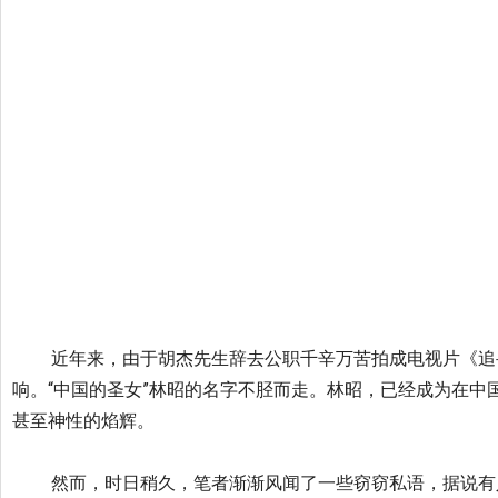
近年来，由于胡杰先生辞去公职千辛万苦拍成电视片《
追
响。“中国的圣女”
林昭的名字不胫而走。林昭，
已经成为在中
甚至神性的焰辉。
然而，时日稍久，笔者渐渐风闻了一些窃窃私语，据说有