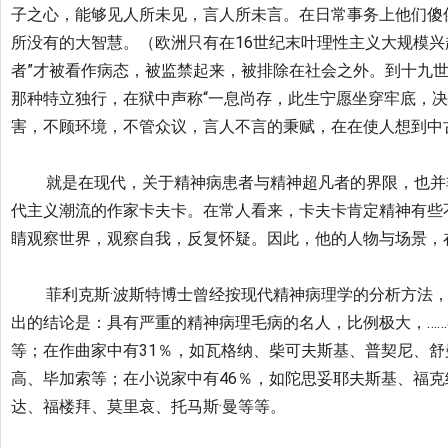
子之心，
能够见人所未见，言人所未言。在日常事务上他们傻
所没有的大智慧。（
欧洲只有在16世纪末叶理性主义大规模兴
者”才被看作病态，
被监禁起来，被排除在社会之外。到十九
那种特立独行，在狱中声称“
一息尚存，此生宁愿坐穿牢底，决
害，不顾环境，不管众议，
言人不言的秉赋，在在使人想到中古
就是在现代，关于精神病患者与精神超凡者的界限，
也并
代主义潮流的作家卡夫卡。在常人看来，
卡夫卡肯定精神有些
睛观察世界，观察自我，
反复怀疑。因此，他的人物与场景，
菲利克斯·波斯特博士曾经按现代精神病理学的分析方法
出的结论是：
具有严重的精神病理毛病的名人，比例极大，……
等；
在作曲家中有31％，如瓦格纳、柴可夫斯基、普契尼、舒
高、毕加索等；
在小说家中有46％，如陀思妥耶夫斯基、福
达、福楼拜、莫里哀、托马斯·
曼等等。