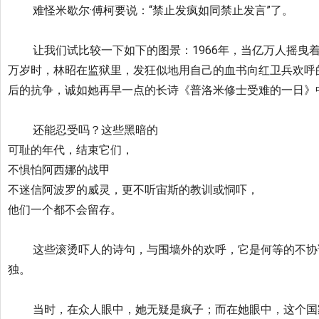
难怪米歇尔·傅柯要说：“禁止发疯如同禁止发言”了。
让我们试比较一下如下的图景：1966年，当亿万人摇曳着
万岁时，
林昭在监狱里，发狂似地用自己的血书向红卫兵欢呼
后的抗争，
诚如她再早一点的长诗《普洛米修士受难的一日》
还能忍受吗？这些黑暗的
可耻的年代，结束它们，
不惧怕阿西娜的战甲
不迷信阿波罗的威灵，更不听宙斯的教训或恫吓，
他们一个都不会留存。
这些滚烫吓人的诗句，与围墙外的欢呼，它是何等的不协
独。
当时，在众人眼中，她无疑是疯子；而在她眼中，这个国