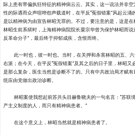
际上患有带偏执狂特征的精神病云云。其实，
这一说法并非空
性的际遇而众声喧哗怨声载道时，在平反“
冤假错案”风起云涌
是以精神病为由宣告林昭无罪的。不过，要注意的是，
这是在
林昭生前系狱时，
上海精神病院院长粟宗华曾为保护林昭而说
反革命分子”，最后终于抑郁成疾，
含恨而终。
此一时也，彼一时也。当时，在关押和杀害林昭的五、六
右派；在今天，在平反“
冤假错案”及其之后的日子里，
林昭又
是那么复杂，医生当然是诊断不了的。
只有中共政治局才赋有
统应由党做出政治诊断。
林昭案使我想起前苏共头目赫鲁晓夫的一句名言：“
苏联
产主义制度的人，而只有精神病患者。”
在这个意义上，林昭当然就是精神病患者了。