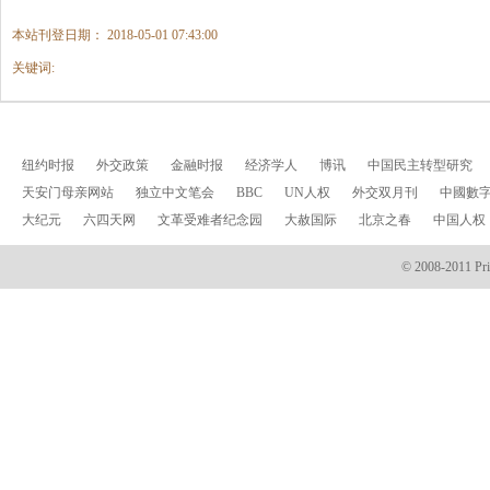
本站刊登日期： 2018-05-01 07:43:00
关键词:
纽约时报
外交政策
金融时报
经济学人
博讯
中国民主转型研究
天安门母亲网站
独立中文笔会
BBC
UN人权
外交双月刊
中國數
大纪元
六四天网
文革受难者纪念园
大赦国际
北京之春
中国人权
© 2008-2011 Prin