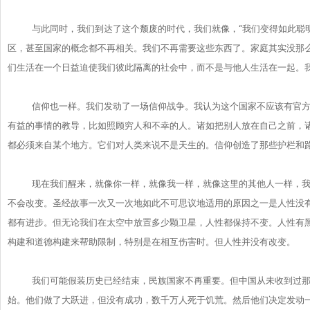
与此同时，我们到达了这个颓废的时代，我们就像，“我们变得如此
聪
区，甚至国家的概念都不再相关。
我们不再需要这些东西了。家庭其实没那
们生活在一个日益迫使我们彼此隔离的社会中，
而不是与他人生活在一起。
信仰也一样。我们发动了一场信仰战争。
我认为这个国家不应该有官
有益的事情的教导，
比如照顾穷人和不幸的人。诸如把别人放在自己之前，
都必须来自某个地方。它们对人类来说不是天生的。
信仰创造了那些护栏和
现在我们醒来，就像你一样，就像我一样，就像这里的其他人一样，
不会改变。
圣经故事一次又一次地如此不可思议地适用的原因之一是人性没
都有进步。但无论我们在太空中放置多少颗卫星，
人性都保持不变。人性有
构建和道德构建来帮助限制，
特别是在相互伤害时。但人性并没有改变。
我们可能假装历史已经结束，民族国家不再重要。
但中国从未收到过
始。他们做了大跃进，但没有成功，
数千万人死于饥荒。然后他们决定发动一