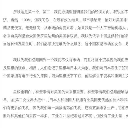
所以这是第一个。第二，我们必须重新调整我们的经济方向。
我说的
济。当然，100%。但我问你，
在最有效的结果，即市场结果，恰好对美国非
药品更便宜。
毫无疑问，从市场的角度来看，如果我是一个人工智能机器人
名来自美利坚合众国佛罗里达州的美国参议员。
我认为依靠中国提供我们的
当这种情况发生时，
我们必须决定谁为什么服务。这个国家是市场的女仆，
我认为我们必须回到一个我们不仅将市场，
而且将整个贸易视为我们
反里根的观点。相反，
人们忘记了里根与日本人为敌。我们与日本发生了贸
个国家拥有电子行业的原因，因为里根接下了它。
他理解公平贸易和重商主
里根也明白，有些事情对美国的未来很重要。
有些事情我们必须能够
单。[在第二次世界大战中，]日
本人和德国人都拥有比美国更优越的技术和武
们有更多的飞机。因为我们每一架被击落的飞机，
还有五架准备生产，它们
胜利和其他任何东西一样多。工业在21世纪看起
来不同，但没有工业力量，