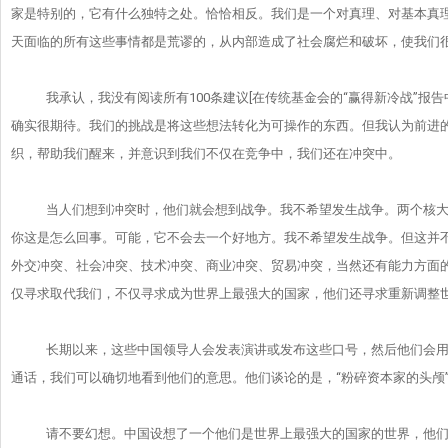
家是特别的，它有什么独特之处。
恰恰相反。我们是一个对真理、对基本真理
天面临的所有这些事情都是荒谬的，
从内部造成了社会腐烂和破坏，使我们
我承认，我没有阅读所有100条建议[在传统基金会的“赢得新冷
战”报
确实很期待。我们的挑战是将这些想法转化为可操作的东西。
但我认为前进的
织，帮助我们醒来，并意识到我们不仅在竞争中，
我们还在冲突中。
当人们想到冲突时，他们就会想到战争。我不希望发生战争。
两个核
你这是怎么回事。可能，它不会去一个好地方。
我不希望发生战争。但这并
外交冲突、社会冲突、技术冲突、
商业冲突、贸易冲突，当然还有能力方面
仅寻求取代我们，
不仅寻求成为世界上最强大的国家，
他们还寻求重新调整
长期以来，这些中国领导人会发表演讲或发布这些口号，
然后他们会
通话，
我们可以确切地看到他们的意思。他们谈论的是，“粉碎资本家的头
颅
请不要幻想。中国设想了一个他们是世界上最强大的国家的世界，
他