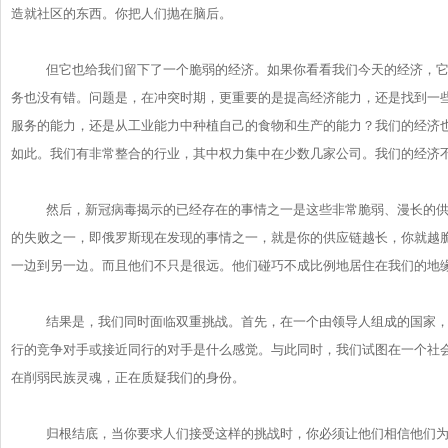
造就社区的东西。
你把人们抛在脑后。
但它也给我们留下了一个脆弱的经济。如果你看看我们今天的经济，
务也没有错。问题是，在冲突时期，更重要的是提高经济能力，
还是找到一
服务的能力，
还是从工业能力中种植自己的食物和生产的能力？
我们的经济
如此。我们有非常整合的行业，
其中权力集中在少数几家公司。我们的经济
然后，新冠病毒揭示的已经存在的事情之一是这些非常脆弱、
漫长的
的失败之一，即俄罗斯现在发现的事情之一，
就是你的供应链越长，你就越
一边到另一边。
而且他们不只是很远。
他们碰巧不成比例地居住在我们的地
结果是，我们同时面临双重挑战。首先，
在一个由领导人组成的国家
行的竞争对手或接近同行的对手是什么感
觉。与此同时，我们试图在一个社
在削弱民族灵魂，
正在质疑我们的身份。
归根结底，当你要求人们接受这样的挑战时，
你必须让他们相信他们