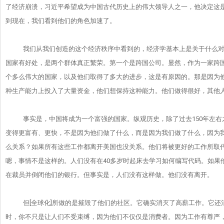
了经济崩溃，
习近平希望成为中国古代历史上的伟大领导人之一，
他决定这
到现在，我们看到他们的角色加速了。
我们从我们创造的这个经济秩序中看到的，
经济学基本上是关于什么
国家有好处，
是两个群体真正繁荣。第一个是跨国公司。显然，
作为一家跨
个多么伟大的国家，以及他们取得了多大的进步，
这是有原因的。那是因为
种生产能力上投入了大量资金，
他们想保持这种能力。他们做得很好，其他
事实是，中国将成为一个富强的国家。纵观历史，除了过去150年
左右
变得更富有、更快，不是因为他们做了什么，
而是因为我们做了什么，因为
么关系？
如果所有这些工作都离开美国也没关系。
他们将被更好的工作所取代
嗯，事情不是这样的。人们没有在40多岁
时起床去学习如何编写代码。如果
在裁员并倒闭他们的银行。但事实是，
人们没有这样做。他们没有离开。
但[全球化]所做的是摧毁了他们的社区。它确实消灭了高薪工作。
它还
时，你不只是让人们不受束缚，
因为他们不仅仅是消费者。因为工作有尊严，