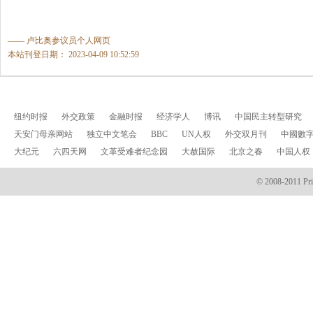
—— 卢比奥参议员个人网页
本站刊登日期： 2023-04-09 10:52:59
纽约时报
外交政策
金融时报
经济学人
博讯
中国民主转型研究
天安门母亲网站
独立中文笔会
BBC
UN人权
外交双月刊
中國數
大纪元
六四天网
文革受难者纪念园
大赦国际
北京之春
中国人权
© 2008-2011 Prin