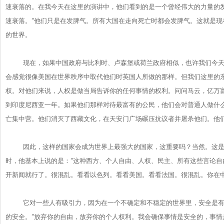
速衰落的。在我今天在这里的演讲中，
他们看到的是一个曾经伟大的力量的
速衰落。“他们只是在发
脾气。所有大国在走向死亡时都会发脾气。
这就是现
的世界。
现在，如果中国政府与比利时、卢森堡或荷兰政府相似，
也许我们今
会感觉很像美国在世界秩序中取代他们时英国人所做的那样。
但我们这里的
权。对他们来说，
人权是做当局告诉你的任何事情的权利。问问马云，
亿万
到印度尼西亚一年。如果他们那样对待最富有的公民，
他们会对普通人做什
亡集中营。他们消灭了西藏文化，
在天安门广场碾压抗议者并屠杀他们。他
因此，这样的国家会成为世界上最强大的国家，这重要吗？当然。
这
时，他基本上说的是：“这种西方、个人自由、
人权、民主、所有这些言论自
开新闻就行了。很混乱。看看以色列。
看看美国。看看法国。很混乱。你在
它对一些人有吸引力，因为在一个不确定和不稳定的世界里，
安全是
的安全。“放弃你的自由，
放弃你的个人权利。我会确保事情是安全的，事情