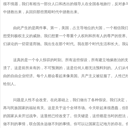
很不情愿，
我们有相当一部分人口和杰出的领导人在全国各地旅行，
反对参
中拯救出来，
从回归那些黑暗时代中拯救出来。
由此产生的是两件事。第一，美国，占主导地位的大国，
一个相信我
想受到极权主义的威胁。
我们想要一个尊重个人权利和所有人的尊严的世界
们谈论的一切背道而驰。我出生在那个时代。
我在那个时代生活和长大。我
这真的是一个令人惊叹的时刻。所有这些假设，
所有建立地缘政治的
溃了。
这是前所未有的，不可预测的，这是任何人都无法预料到的。
人们从
由的自由企业经济。
每个人都会看起来像美国。共产主义被征服了。人性已
给别人。
问题是人性不会改变。在此基础上，我们做出了各种假设。
我们决定
再与民族国家的福祉有关。这是关于这个全球市场。
今天听起来很愚蠢，但
的国家从未开过战争。这显然已经改变了。
但关键是，这些都是当时的想法
做不到的事情，联合国永远做不到的事情。
你可以让国家忘记地方的存在。