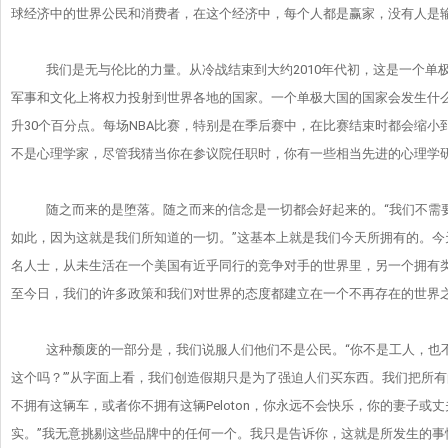
球经济中的世界公民和消费者，
在这个经济中，每个人都是赢家，没有人是
我们是无与伦比的力量。从冷战结束到大约2010年代初，
这是一个单
军事和文化上将权力投射到世界各地的国家。
一个单极大国的国家会发生什么
升30个百分点。每场NBA比赛，
特别是在季后赛中，在比赛结束时都会缩小
不是心理学家，尽管我猜当你在参议院任职时，
你有一些相当先进的心理学
随之而来的是堕落。随之而来的信念是一切都会好起来的。“我们不
需
如此，因为这就是我们所知道的一切。”这基本上就是我
们今天所拥有的。今
名人士，
从未生活在一个美国有近乎同行的竞争对手的世界里，
另一个拥有
至今日，
我们的许多政策和我们对世界的态度都建立在一个不再存在的世界
这种颓废的一部分是，我们说服人们他们不是公民。“你不是工人，
也
这个吗？’”从字面上看，我们创造假期只是为了强迫人们买东西。
我们把所有
不拥有这辆车，或者你不拥有这辆Peloton，
你永远不会快乐，你的妻子或丈
实。”我无意挑剔这些品牌
中的任何一个。我只是告诉你，这就是所发生的事