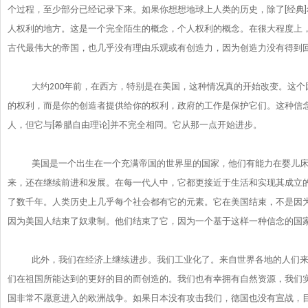
个过程，至少部分已经记录下来。
如果你想想地球上人类的历史，除了[经典]
人权利的地方。
这是一个完全陌生的概念，个人权利的概念。在很大程度上
古代最伟大的帝国，也几乎没有理由乐观或有创造力，
因为创造力没有得到
大约200年前，在西方，特别是在美国，这种情况真的开始改变。
这个
的权利，而是你的创造者提供给你的权利，
政府的工作是保护它们。这种信
人，但它与[希腊自由理论]并不完全相
同。它从那一点开始进步。
美国是一个出生在一个充满帝国的世界里的国家，
他们有能力在婴儿
来，还在继续前进和发展。在每一代人中，
它都更接近于生活和实现其成立
了数千年。
人类历史上几乎每个社会都有它的元素。它在美国结束，
不是因
因为美国人结束了奴隶制。他们结束了它，
因为一个基于这样一种信念的国
此外，我们在经济上继续进步。我们工业化了。
来自世界各地的人们
们在祖国所能达到的更好的目的而
创造的。我们也有幸拥有自然资源，我们
国非常不愿意进入的欧洲战争。
如果日本没有攻击我们，德国也没有宣战，