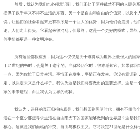
然后，我认为我们也必须意识到，
我们正处于两种截然不同的人际关
提供了数千年来不得不生活的东西。
另一个是自由和自由的价值观，以及个
说，
让他们的社会看起来更有秩序是一个巨大的优势，因为他们会崩溃，
他
论。人们走上街头。它看起来很混乱，但最终，
这是一个更好的模式，显然
何事情都更是一种文明冲突。
所有这些都很重要，
因为这不仅仅是关于谁将成为世界上最强大的国
于21
世纪的书时，会是关于这个的。当你经历它时，很难感知它。
如果你回
一点。因为你忙于日常生活。
事情正在发生，事情正在发生。你没有意识到，
定，
以决定未来是什么样子。我认为这是我们将要做出的重要选择。
这是一
家的未来进程，而且我认为世界的现状。
我认为，选择的真正归根结底是，我们想回到黑暗时代，
拥有不相信
活在一个至少那些寻求生活在自由阳光下的国家能
够做到的世界里？这是我
核心。这就是我们面临的冲突。
自由与极权主义。它将决定21世纪是什么样