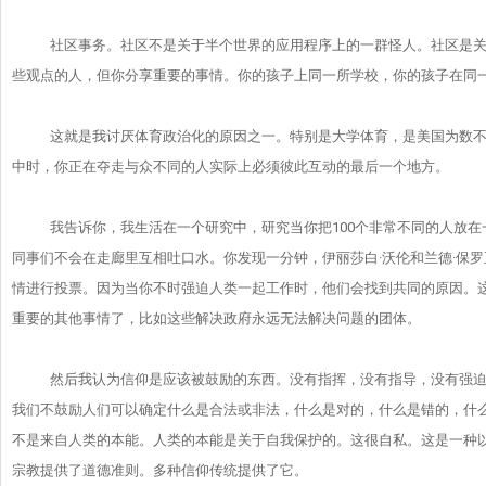
社区事务。社区不是关于半个世界的应用程序上的一群怪人。
社区是
些观点的人，但你分享重要的事情。
你的孩子上同一所学校，你的孩子在同
这就是我讨厌体育政治化的原因之一。特别是大学体育，
是美国为数
中时，
你正在夺走与众不同的人实际上必须彼此互动的最后一个地方。
我告诉你，我生活在一个研究中，研究当你把100个非常不同的人
放在
同事们不会在走廊里互相吐口水。你发现一分钟，伊丽莎白·沃
伦和兰德·保
情进行投票。
因为当你不时强迫人类一起工作时，他们会找到共同的原因。
重要的其他事情了，
比如这些解决政府永远无法解决问题的团体。
然后我认为信仰是应该被鼓励的东西。没有指挥，没有指导，
没有强
我们不鼓励人们可以确定什么是合法或非法，什么是对的，
什么是错的，什
不是来自人类的本能。
人类的本能是关于自我保护的。这很自私。
这是一种
宗教提供了道德准则。多种信仰传统提供了它。