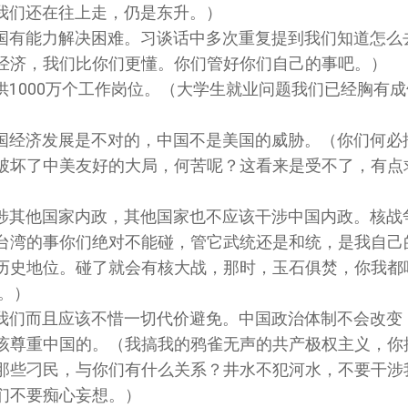
我们还在往上走，仍是东升
。
）
国有能力解决困难。习谈话中多次重复提到我们知道怎么
经济，我们比你们更懂。你们管好你们自己的事吧。）
1000万个工作岗位
。（大学生就业问题我们已经胸有成
国经济发展是不对的，中国不是美国的威胁
。（你们何必
破坏了中美友好的大局，何苦呢？这看来是受不了，有点
涉其他国家内政，其他国家也不应该干涉中国内政。核战
台湾的事你们绝对不能碰，管它武统还是和统，是我自己
历史地位。碰了就会有核大战，那时，玉石俱焚，你我都
。）
我们而且应该不惜一切代价避免。中国政治体制不会改变
该尊重中国的
。（我搞我的鸦雀无声的共产极权主义，你
那些刁民，与你们有什么关系？井水不犯河水，不要干涉
们不要痴心妄想。）