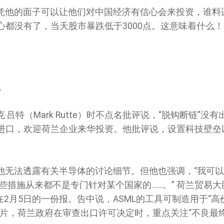
凭他的面子可以让他们对中国经济有信心会来投资，谁料
心都没有了，
当天股市暴跌低于
3000点
。这意味着什么！
。
吕特（Mark Rutte）时不点名批评说，“脱钩断链”没有
进口，欢迎荷兰企业来华投资。他批评说，设置科技壁垒
他无法透露有关半导体的讨论细节。但他也强调，“我可
些措施从来都不是专门针对某个国家的……。” 荷兰贸易大
uwen）在2月5日的一份报。告中说，ASML的工具可制造用于“
芯片，荷兰政府在审查出口许可决定时，重点关注“不良最