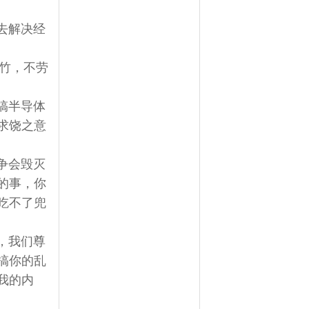
去解决经
竹，不劳
搞半导体
求饶之意
争会毁灭
的事，你
吃不了兜
，我们尊
搞你的乱
我的内