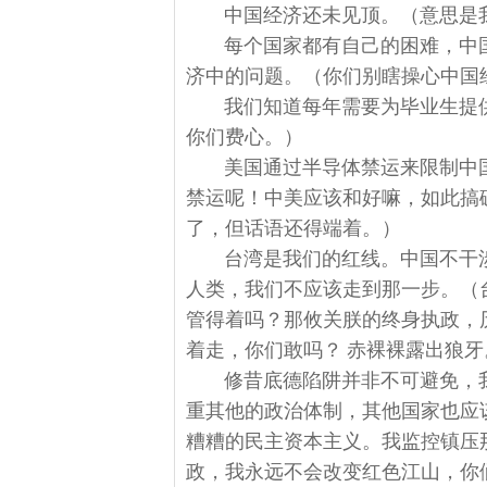
中国经济还未见顶。
（意思是
每个国家都有自己的困难，中
济中的问题
。（你们别瞎操心中国
我们知道每年需要为毕业生提供
你们费心。）
美国通过半导体禁运来限制中
禁运呢！中美应该和好嘛，如此搞
了，但话语还得端着。）
台湾是我们的红线。中国不干
人类，我们不应该走到那一步。
（
管得着吗？那攸关朕的终身执政，
着走，你们敢吗？ 赤裸裸露出狼牙
修昔底德陷阱并非不可避免，
重其他的政治体制，其他国家也应
糟糟的民主资本主义。我监控镇压
政，我永远不会改变红色江山，你