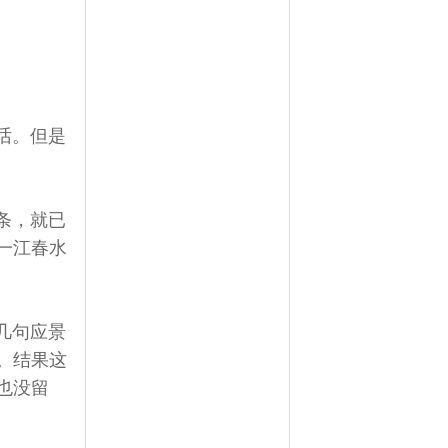
话。但是
条，就已
一江春水
几句应景
。结果这
也没留