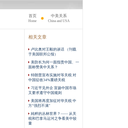
首页
中美关系
Home
China and USA
相关文章
卢比奥对王毅的谈话 （刊载
于美国联邦公报）
美防长为何一面指责中国、一
面称赞美中关系？
特朗普宣布实施对等关税 对
中国征收34%重磅关税
习近平见外企 宣扬中国市场
又要求遵守中国规则
美国将再度加征对华关税 中
方“强烈不满”
純粹的丛林世界？—— 从关
税和巴拿马运河之争看美中较
量