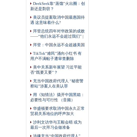
DeekSeek靠“蒸馏”火出圈：创
新还是剽窃？
美议员提案取消中国最惠国待
遇 这意味着什么?
拜登总统四年对华政策的成败
——“他们永远不会超过我们” |
拜登：中国永远不会超越美国
TikTok“难民”涌向小红书 有
用户不满帖子遭审查删除
美中关系新年展望 习近平能
否“既要又要”？
充当中国政府代理人 “秘密警
察站”涉案人在美认罪
用《知情法》撬开中国黑箱：
必要性与可行性 （音频）
华盛顿要求取消中国永久正常
贸易关系地位的呼声加大
沙利文访华与王毅会晤 或为
最后一次拜习会做准备
涉嫌充当“中国政府代理人”