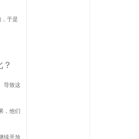
的，于是
此？
。导致这
果，他们
继续开放