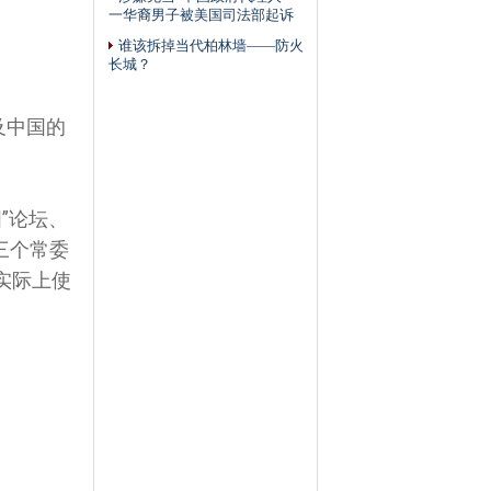
一华裔男子被美国司法部起诉
谁该拆掉当代柏林墙——防火
长城？
及中国的
”论坛、
三个常委
实际上使