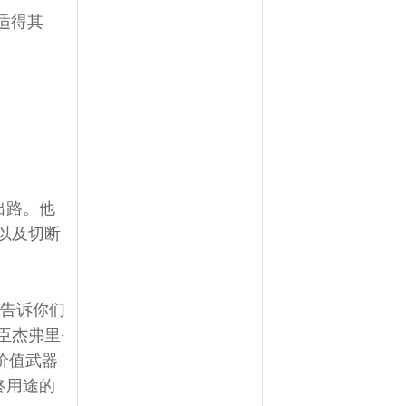
适得其
出路。他
以及切断
以告诉你们
臣杰弗里‧
高价值武器
终用途的