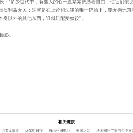
长：
"
多少世代中，有些人的心一直紧紧依恋着自由，使它们依
物质利益无关；这就是在上帝和法律的唯一统治下，能无拘无束
本身以外的其他东西，谁就只配受奴役
"
。
摄影。
相关链接
记者无疆界
华尔街日报
自由亚洲电台
美国之音
法国国际广播电台中文