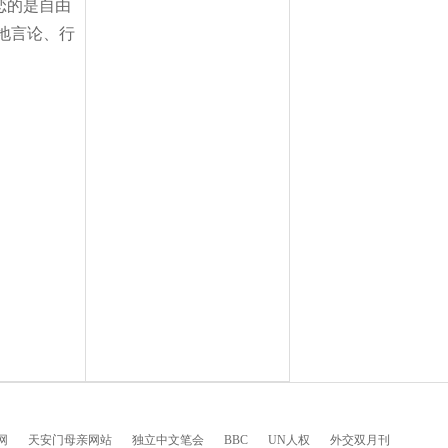
恋的是自由
地言论、行
网
天安门母亲网站
独立中文笔会
BBC
UN人权
外交双月刊