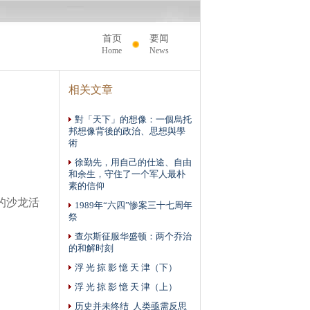
首页
要闻
Home
News
相关文章
對「天下」的想像：一個烏托
邦想像背後的政治、思想與學
術
徐勤先，用自己的仕途、自由
和余生，守住了一个军人最朴
素的信仰
的沙龙活
1989年“六四”惨案三十七周年
祭
查尔斯征服华盛顿：两个乔治
的和解时刻
浮 光 掠 影 憶 天 津（下）
浮 光 掠 影 憶 天 津（上）
历史并未终结 人类亟需反思