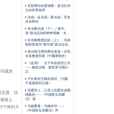
互联网自由度地图：蓝与红对
立的世界格局
冷战—反冷战—新冷战：历史
并未终结
宋永毅访谈（下） | “新中
国”政治运动的种种现象：夫...
宋永毅教授訪談（上）：毛体
制的形成与“新中国”政治运动...
政治憲法學的歷史表達：評高
全喜教授所著《中國憲制史》
《危局》：五千年的崩溃公式
——精英过剩、财富泵与我们
着问题意
正...
卢比奥对王毅的谈话 （刊载
于美国联邦公报）
您爱世人，让世人的爱永远围
是态度、信
绕着您——《中国医生高耀
此基础上，
洁》 跋
讨个体的力
与她重逢，与她作伴 ——
《中国医生高耀洁》序