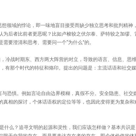
出思想领域的悖论，即一味地盲目接受而缺少独立思考和批判精神
认为后者比前者更恶呢？比如卢梭较之伏尔泰、萨特较之加缪、
是需要澄清和思考、需要问一个“
为什么”
的。
比如，冷战时期东、西方两大阵营的对立，导致的语言、信息、思
”
，有那个时代的特征和烙印。提出的问题是：主流话语和社交
言与恐惧。例如言论自由边界模糊，真假不分。安全隐患、社交
的真相的探讨，个体话语权的定位等等，也因此变得更为复杂和
是什么？追寻文明的起源和灵性，我们应该怎样做？基本共识是
仅限于自我的存在，而是要表达存在者的存在，即个体价值的体