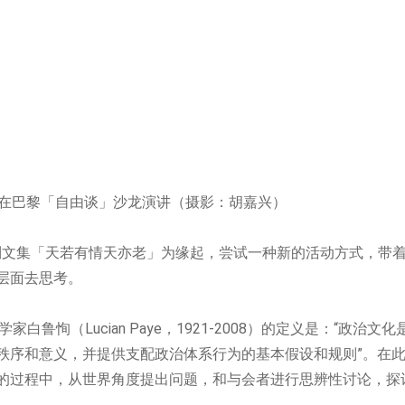
在巴黎「自由谈」沙龙演讲（摄影：胡嘉兴）
列文集「天若有情天亦老」为缘起，尝试一种新的活动方式，带
层面去思考。
鲁恂（Lucian Paye
，1921-2008
）的定义是：“
政治文化
秩序和意义，并提供支配政治体系行为的基本假设和规则”
。在
的过程中，从世界角度提出问题，和与会者进行思辨性讨论，探