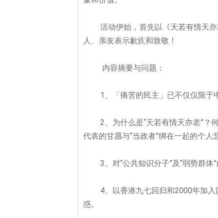
活动伊始，首先以《天若有情天亦
人、亲友表示歉疚和致敬！
内容摘要与问题：
1
、「痛苦的民主」已不仅仅限于
2
、为什么是“天若有情天亦老”？何
代表的甘愿与“
当政者”
绑在一起的个人悲
3
、对“公共知识分子”及“弱势群体
4
、以香港九七回归和2000
年加入
惑。