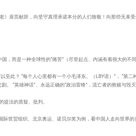
老》扉页献辞，向坚守真理承诺本分的人们致敬！向那些无辜受
中国，而是一种全球性的“
痛苦”
（尽管起点、内涵有着很大的不
以至此？ “
每个人心里都有一个小毛泽东。（LBY
语）”
， “
第二
剧。 “
英雄神话”
、永远正确的“
政治雷锋”
，流亡者的救赎与毁灭
”的提法的质疑、批判。
国际世贸组织、北京奥运、诺贝尔奖为例，看中国人走向世界的