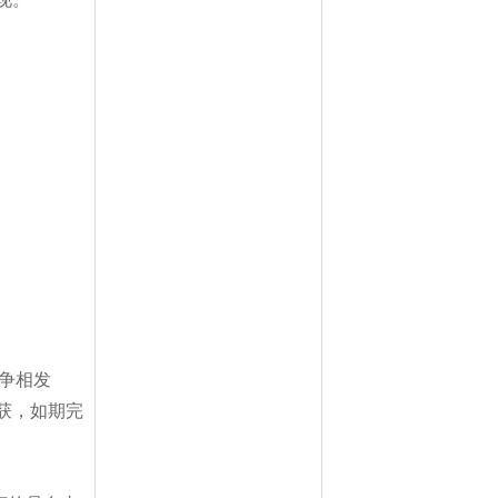
争相发
获，如期完