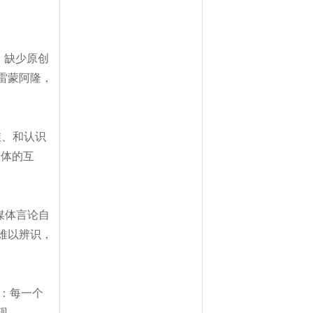
，缺少原创
雷蒙阿隆，
维、和认识
媒体的互
媒体言论自
难以辨识，
：每一个
现。