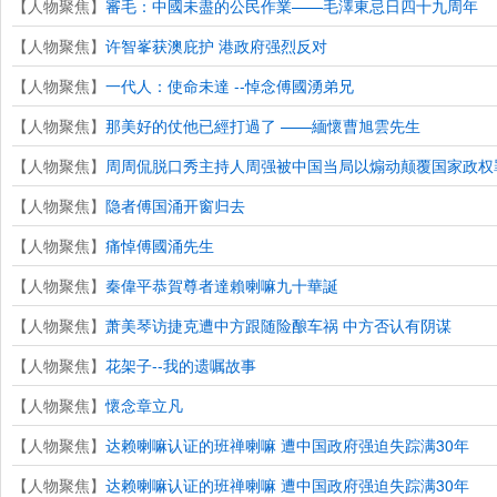
【人物聚焦】
審毛：中國未盡的公民作業——毛澤東忌日四十九周年
【人物聚焦】
许智峯获澳庇护 港政府强烈反对
【人物聚焦】
一代人：使命未達 --悼念傅國湧弟兄
【人物聚焦】
那美好的仗他已經打過了 ——緬懷曹旭雲先生
【人物聚焦】
周周侃脱口秀主持人周强被中国当局以煽动颠覆国家政权
【人物聚焦】
隐者傅国涌开窗归去
【人物聚焦】
痛悼傅國涌先生
【人物聚焦】
秦偉平恭賀尊者達賴喇嘛九十華誕
【人物聚焦】
萧美琴访捷克遭中方跟随险酿车祸 中方否认有阴谋
【人物聚焦】
花架子--我的遗嘱故事
【人物聚焦】
懷念章立凡
【人物聚焦】
达赖喇嘛认证的班禅喇嘛 遭中国政府强迫失踪满30年
【人物聚焦】
达赖喇嘛认证的班禅喇嘛 遭中国政府强迫失踪满30年