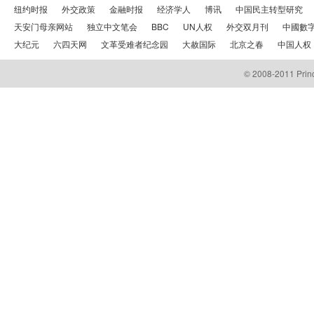
纽约时报
外交政策
金融时报
经济学人
博讯
中国民主转型研究
天安门母亲网站
独立中文笔会
BBC
UN人权
外交双月刊
中國數
大纪元
六四天网
文革受难者纪念园
大赦国际
北京之春
中国人权
© 2008-2011 Prince