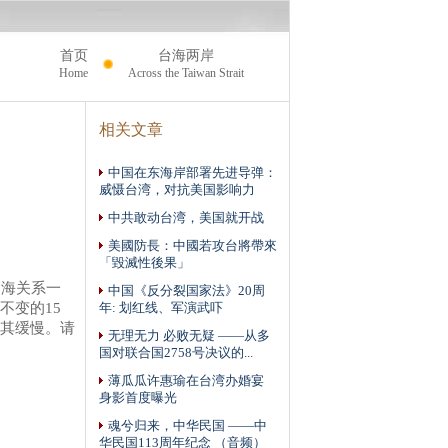
首页
台海两岸
Home
Across the Taiwan Strait
相关文章
中国在东海岸部署先进导弹：
威慑台湾，对抗美国影响力
中共敢动台湾，美国就开战
美國防長：中國若攻台將帶來
「毀滅性後果」
台海关系一
中国《反分裂国家法》20周
不变的15
年: 划红线、军演武吓
其缓慢。请
无理无力 必败无疑 ——从多
国对联合国2758号决议的...
薄瓜瓜许惠瑜在台湾办婚宴
身影首度曝光
魂兮归来，中华民国 ——中
华民国113周年纪念 （音频）