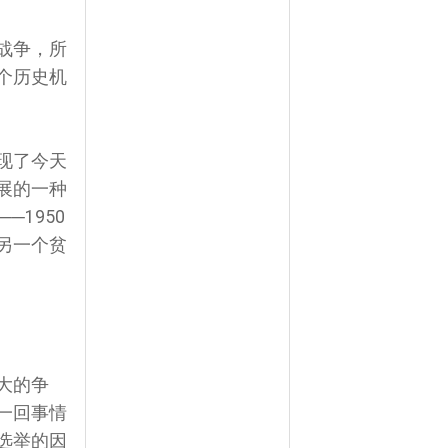
战争，所
个历史机
现了今天
展的一种
1950
另一个贫
大的争
一回事情
选举的因