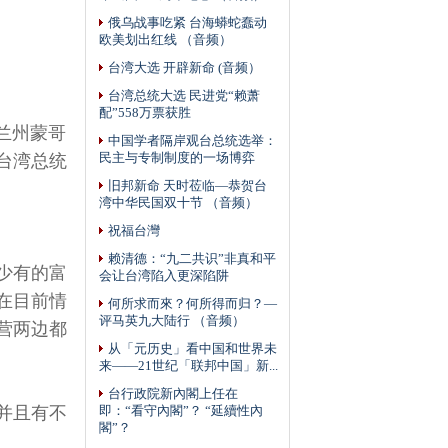
俄乌战事吃紧 台海蟒蛇蠢动
欧美划出红线 （音频）
台湾大选 开辟新命 (音频）
台湾总统大选 民进党“赖萧
配”558万票获胜
里兰州蒙哥
中国学者隔岸观台总统选举：
台湾总统
民主与专制制度的一场博弈
旧邦新命 天时莅临—恭贺台
湾中华民国双十节 （音频）
祝福台灣
赖清德：“九二共识”非真和平
少有的富
会让台湾陷入更深陷阱
在目前情
何所求而來？何所得而归？—
评马英九大陆行 （音频）
营两边都
从「元历史」看中国和世界未
来——21世纪「联邦中国」新...
台行政院新內閣上任在
并且有不
即：“看守內閣”？ “延續性內
閣”？