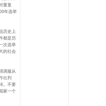
对重复
00年选举
说历史上
件都是历
一次选举
大的社会
强调服从
作出判
掉。不要
国家一个