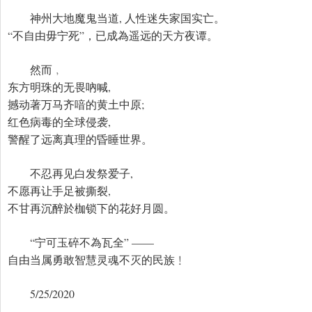
神州大地魔鬼当道, 人性迷失家国实亡。
“不自由毋宁死”，已成為遥远的天方夜谭。
然而﹐
东方明珠的无畏吶喊,
撼动著万马齐喑的黄土中原;
红色病毒的全球侵袭,
警醒了远离真理的昏睡世界。
不忍再见白发祭爱子,
不愿再让手足被撕裂,
不甘再沉醉於枷锁下的花好月圆。
“宁可玉碎不為瓦全” ——
自由当属勇敢智慧灵魂不灭的民族﹗
5/25/2020