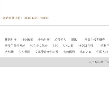
本站刊登日期： 2020-06-05 13:48:00
纽约时报
外交政策
金融时报
经济学人
博讯
中国民主转型研究
天安门母亲网站
独立中文笔会
BBC
UN人权
外交双月刊
中國數
大纪元
六四天网
文革受难者纪念园
大赦国际
北京之春
中国人权
© 2008-2011 Prin