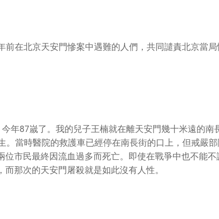
6年前在北京天安門慘案中遇難的人們，共同譴責北京當局
，今年87嵗了。我的兒子王楠就在離天安門幾十米遠的南
中生。當時醫院的救護車已經停在南長街的口上，但戒嚴部
兩位市民最終因流血過多而死亡。即使在戰爭中也不能不
，而那次的天安門屠殺就是如此沒有人性。