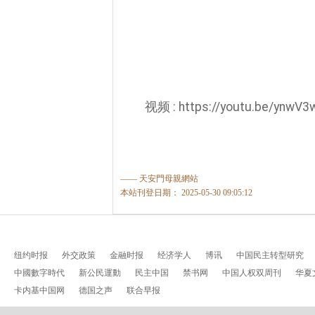
视频 : https://youtu.be/ynwV
—— 天安門母親網站
本站刊登日期： 2025-05-30 09:05:12
纽约时报
外交政策
金融时报
经济学人
博讯
中国民主转型研究
中國數字時代
新公民運動
民主中国
禁书网
中国人权双周刊
华夏
卡内基中国网
德国之声
联合早报