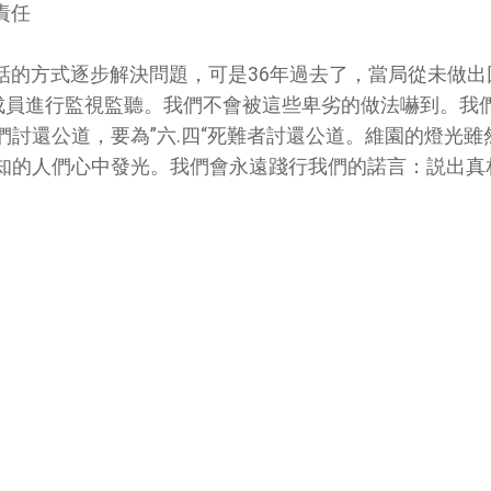
責任
話的方式逐步解決問題，可是36年過去了，當局從未做出
“成員進行監視監聽。我們不會被這些卑劣的做法嚇到。我
討還公道，要為”六.四“死難者討還公道。維園的燈光雖
知的人們心中發光。我們會永遠踐行我們的諾言：説出真