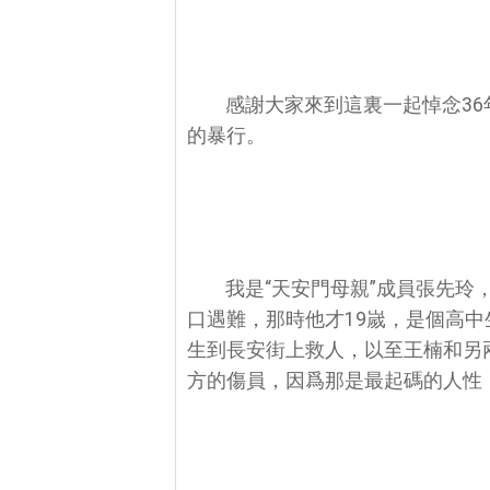
感謝大家來到這裏一起悼念3
的暴行。
我是“天安門母親”成員張先玲
口遇難，那時他才19嵗，是個高
生到長安街上救人，以至王楠和另
方的傷員，因爲那是最起碼的人性