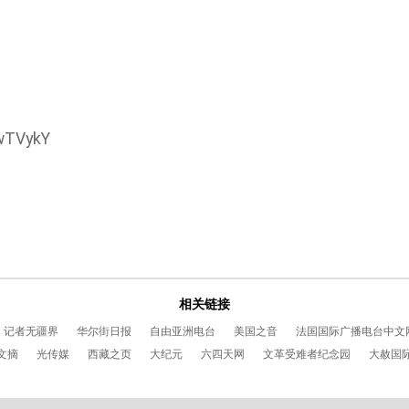
3wTVykY
相关链接
记者无疆界
华尔街日报
自由亚洲电台
美国之音
法国国际广播电台中文
文摘
光传媒
西藏之页
大纪元
六四天网
文革受难者纪念园
大赦国