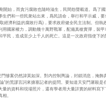
放剛剛開始，而貪污腐敗也隨時滋生，民間怨聲載道。爲了
學生們和一些民衆站出來，爲民請命，舉行和平示威，要
謀取經濟利益的腐敗行爲)，要求政府健全民主法制。但執
利用國家權力，調動幾十萬野戰軍，配備真槍實彈，裝甲
和平民，造成至少上千人的死亡。這是一次政府指使下的
天安門慘案仍然諱莫如深。對内控制輿論，封鎖消息，掩飾
定論“的荒謬言詞來搪塞記者的提問。要知道天安門屠殺是
大量的資料和現場照片，還有學者用大量詳實的材料寫下
真相。