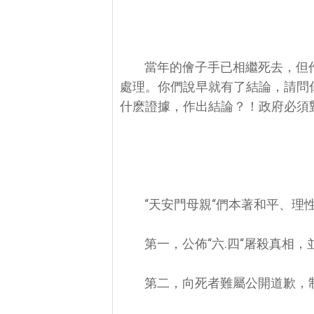
當年的儈子手已相繼死去，但
處理。你們說早就有了結論，請問
什麽證據，作出結論？！政府必須
“天安門母親“們本著和平、
第一，公佈“六.四“屠殺真相
第二，向死者難屬公開道歉，