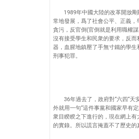
1989年中國大陸的改革開
常地發展，爲了社會公平、正義，
貪污，反官倒(官倒就是利用職權
沒有接受學生和民衆的要求，反而
器，血腥地鎮壓了手無寸鐵的學生
刑事犯罪。
36年過去了，政府對“六四“
外就用一句“這件事黨和國家早有
衆目睽睽之下進行的，現在網上有
的實錄。所以謊言掩蓋不了歷史的