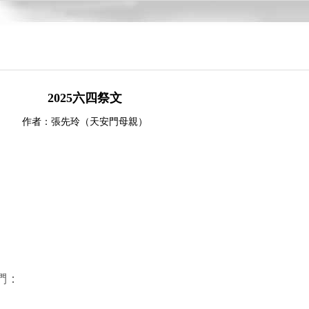
2025六四祭文
作者：張先玲（天安門母親）
們：