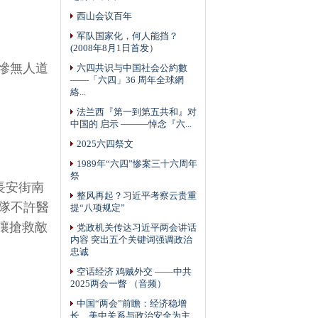
西山会议百年
军队国家化，何人能挡？
(2008年8月1日首发）
慘無人道
六四共识与中国社会公約數
——「六四」36 周年全球網
絡...
法兰西『第一到第五共和』对
中国的 启示 ———悼念『六...
2025六四祭文
1989年“六四”惨案三十六周年
祭
長安街南
整风再起？习近平考察云贵重
隊不許醫
提“八项规定”
讓搶救敵
党政机关传达习近平两会讲话
内容 突出五个关键词强调政治
忠诚
空话经济 鸡贼外交 ——中共
2025两会一瞥 （音频）
中国“两会”前瞻：经济稳增
长、美中关系与政治安全为主