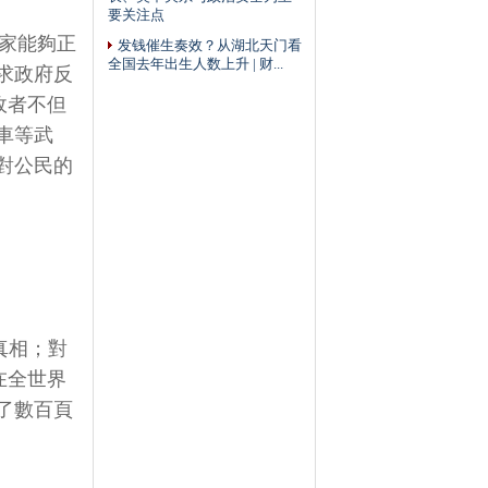
要关注点
國家能夠正
发钱催生奏效？从湖北天门看
全国去年出生人数上升 | 财...
求政府反
政者不但
車等武
對公民的
真相；對
在全世界
了數百頁