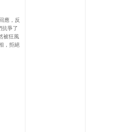
回應，反
們抗爭了
然被狂風
相，拒絕