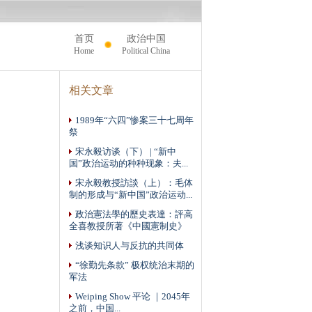
首页
政治中国
Home
Political China
相关文章
1989年“六四”惨案三十七周年
祭
宋永毅访谈（下） | “新中
国”政治运动的种种现象：夫...
宋永毅教授訪談（上）：毛体
制的形成与“新中国”政治运动...
政治憲法學的歷史表達：評高
全喜教授所著《中國憲制史》
浅谈知识人与反抗的共同体
“徐勤先条款” 极权统治末期的
军法
Weiping Show 平论 ｜2045年
之前，中国...