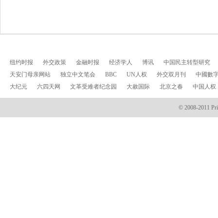
纽约时报
外交政策
金融时报
经济学人
博讯
中国民主转型研究
天安门母亲网站
独立中文笔会
BBC
UN人权
外交双月刊
中國數
大纪元
六四天网
文革受难者纪念园
大赦国际
北京之春
中国人权
© 2008-2011 Prin