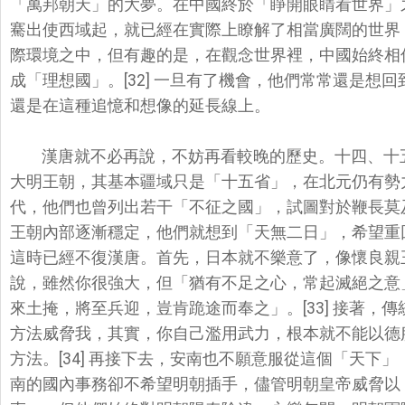
「
萬邦朝天」的大夢。在中國終於「睜開眼睛看世界」
騫出使西域起，
就已經在實際上瞭解了相當廣闊的世界
際環境之中，但有趣的是，在觀念世界裡，
中國始終相
成「
理想國」。[32] 一旦有了機會，他們常常還是想
還是在這種追憶和想像的延長線上。
漢唐就不必再說，不妨再看較晚的歷史。十四、十
大明王朝，其基本疆域只是「
十五省」，在北元仍有勢
代，他們也曾列出若干「不征之國」，
試圖對於鞭長莫
王朝內部逐漸穩定，他們就想到「天無二日」，希望重
這時已經不復漢唐。首先，
日本就不樂意了，像懷良親王（
說，雖然你很強大，但「猶有不足之心，
常起滅絕之意
來土掩，
將至兵迎，豈肯跪途而奉之」。[33] 接著
方法威脅我，
其實，你自己濫用武力，根本就不能以德
方法。[34] 再接下去，安南也不願意服從這個「天下」
南的國內事務卻不希望明朝插手，儘管明朝皇帝威脅以