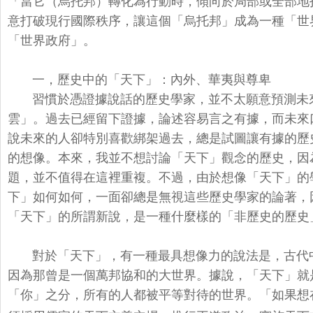
「當它（烏托邦）
轉化為行動時，傾向於局部或全部地
意打破現行國際秩序，讓這個「烏托邦」
成為一種「世
「
世界政府」。
一，歷史中的「天下」：內外、華夷與尊卑
習慣於憑證據說話的歷史學家，並不太願意預測未
雲」。過去已經留下證據，
論述容易言之有據，而未來
說未來的人卻特別喜歡綁架過去，
總是試圖讓有據的歷
的想像。本來，我並不想討論「天下」
觀念的歷史，因
題，
並不值得在這裡重複。不過，由於想像「天下」的
下」如何如何，
一面卻總是無視這些歷史學家的論著，
「天下」的所謂新說，
是一種什麼樣的「非歷史的歷史
對於「天下」，有一種最具想像力的說法是，古代
因為那曾是一個萬邦協和的大世界。
據說，「天下」就
「你」
之分，所有的人都被平等對待的世界。「
如果想