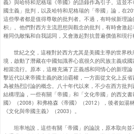
義》與哈特和尼格瑞《帝國》
的語錄作為引子。這並不
國主義」批判，以及哈特和尼格瑞的「帝國」論，在20
這些學者都是值得尊敬的批判者。不過，有時候新理論
枳」。
他們對西方主流思想與觀念的批判，
有時會激起
種同仇敵愾和自我認同，
又會激起對抗普遍價值和現行
世紀之交，這種對於西方尤其是美國主導的世界秩
境，
啟動了潛藏在中國知識界心底很久的民族主義或國
相當流行。原本，
這種充滿了正義感和同情心的新理論
擊近代以來帝國主義的政治霸權，
一方面從文化上反省
為被熱烈討論的概念。八十年代以來，
不少在西方批判
結構理論，一些有關「帝國」和「文化帝國」
的西文書
國》（200
8）和弗格森《帝國》（2012），後者如湯
《文化與帝國主義》（20
03）。
坦率地說，這些有關「帝國」的論說，原本取向並