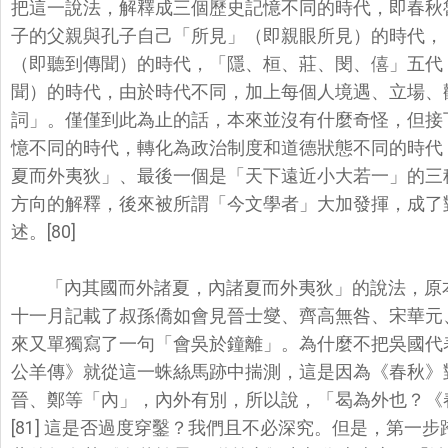
把這一說法，解釋成三個歷史記憶不同的時代，
即春秋
子的父親與孔子自己「所見」（即親眼所見）的時代，
（即聽到傳聞）的時代，
「隱、桓、莊、閔、僖」五代
聞）的時代，由於時代不同，加上每個人境遇、立場、
詞」。僅僅到此為止的話，
本來並沒有什麼奇怪，但接
憶不同的時代，
轉化為政治制度和道德狀態不同的時代
夏而外夷狄」、最後一個是「天下遠近小大若一」
的三
方向的解釋，
後來被所謂「今文學者」大加發揮，成了
述。[80]
「內其國而外諸夏，內諸夏而外夷狄」的說法，原
十一月記載了叔孫僑如會見晉士燮、齊高無咎、
宋華元
來又單獨寫了一句「會吳於鐘離」。
為什麼不把吳國代
公羊傳》就從這一蛛絲馬跡中揣測，這是因為《春秋》
晉、鄭等「內」，
內外有別，所以說，「曷為外也？《
[81] 這是否過度穿鑿？我們且不必深究。但是，
第一步