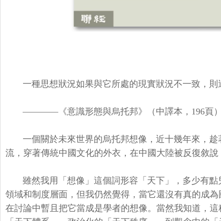
一種思想狀況如果與它所處的現實狀況不一致，
則
————《意識形態與烏托邦》（中譯本，196頁
一個關於未來世界的烏托邦想像，近十幾年來，
趁
流，
穿著傳統中國文化的外衣，在中國大陸被反復敘說
雖然我用「想像」這個詞形容「天下」，
多少有點
領域和制度層
面，但我仍然覺得，
當它還沒有真的成為
在討論中暫且把它當成是學者的想像。當然我知道，
這