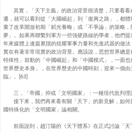
其實，「天下主義」的政治背景很清楚，
只要看看
遷，
就可以看到從「大國崛起」到「復興之路」，
都體
棄了改革開放初期「韜光養晦」或「不爭論」的策略，
夢」。
如果再聯繫到軍方一些強硬路線的學者，
他們提
年來媒體上連篇累牘的炫耀軍事力量和先進武器的做法
實在有著非常現實的政治背景。應該說，
思想世界總是
特殊性」
鼓動的「中國崛起」和「中國模式」，一面也
世界歷史本身」，在世界歷史的中國時刻，
迎來一個由
臨」。[63]
三，「帝國」抑或「文明國家」：
一種現代批判理
接下來，我們再來看有關「天下」的新見解，
如何
國特殊化的「
文明國家」論相關。
前面說到，趙汀陽的《天下體系》在正式討論「天