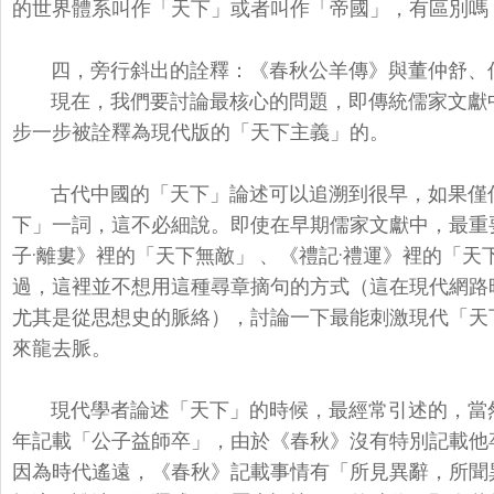
的世界體系叫作「天下」或者叫作「帝國」，
有區別嗎？
四，旁行斜出的詮釋：《春秋公羊傳》與董仲舒、
現在，我們要討論最核心的問題，即傳統儒家文獻
步一步被詮釋為現代版的「天下主義」
的。
古代中國的「天下」論述可以追溯到很早，如果僅
下」一詞，這不必細說。
即使在早期儒家文獻中，最重
子·離婁》裡的「天下無敵」 、《禮記·禮運》裡的「天
過，這裡並不想用這種尋章摘句的方式（
這在現代網路
尤其是從思想史的脈絡），討論一下最能刺激現代「天
來龍去脈。
現代學者論述「天下」的時候，最經常引述的，當
年記載「公子益師卒」，
由於《春秋》沒有特別記載他
因為時代遙遠，《春秋》記載事情有「
所見異辭，所聞