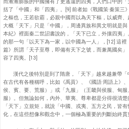
而漸漸膨脹的中國擁有了更遙遠的四夷，人們口中的「
括了「中國」和「四夷」。[
9] 前者如《戰國策·秦策
之樞也，王若欲霸，必親中國而以為天下樞，以威齊、
大概「天下」只是「中國」，
周邊異族和異文明就是與
本紀》裡面秦二世詔書說的，「天下已立，外攘四夷」。
的那一句「以天下為一家，
以中國為一人」，[12] 
篇》所謂「
天子至尊，即備有天下之號，而兼萬國矣」
容了四夷。[13]
漢代之後特別是到了隋唐，「天下」越來越兼帶「
在古代有各種稱呼，比如《禹貢》、《國語·周
語上》、
侯、賓、要、
荒服）」或「九服」（王畿與侯服、甸服
服）。但無論如何，內外、華夷、
尊卑都是分得很清楚
「
天下」立規矩，就說「中國、戎夷、五方之民，皆有
化，在這些想像和觀念中，
一個極為重要的判斷始終貫