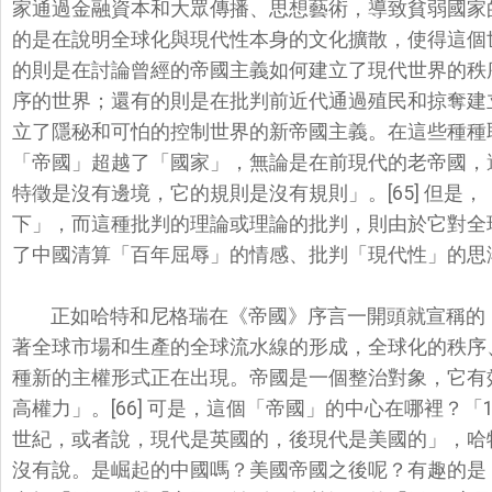
家通過金融資本和大眾傳播、
思想藝術，導致貧弱國家
的是在說明全球化與現代性本身的文化擴散，
使得這個
的則是在討論曾經的帝國主義如何建立了現代世界的秩
序的世界；
還有的則是在批判前近代通過殖民和掠奪建
立了隱秘和可怕的控制世界的新帝國主義。
在這些種種
「帝國」
超越了「國家」，無論是在前現代的老帝國，
特徵是沒有邊境，
它的規則是沒有規則」。[65] 但
下」，
而這種批判的理論或理論的批判，則由於它對全
了中國清算「百年屈辱」
的情感、批判「現代性」的思
正如哈特和尼格瑞在《帝國》序言一開頭就宣稱的
著全球市場和生產的全球流水線的形成，全球化的秩序
種新的主權形式正在出現。帝國是一個整治對象，
它有
高權力」。[
66] 可是，這個「帝國」的中心在哪裡？「
世紀，或者說，現代是英國的，
後現代是美國的」，哈
沒有說。是崛起的中國嗎？美國帝國之後呢？有趣的是