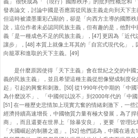
義」 很快成為「（現行）國際秩序」的批判性概念和
發表論文，
討論中國是否應當從民族主義走向到天下主
但這時被濃墨重彩凸顯的，卻是「
向西方主導的國際秩
說，這位作者未必認同民族主義，但有趣的是，
他對中
義「
是一種成色不足的民族主義」，[47] 更因為「
讓步」，
[48] 本質上就像土耳其的「自宮式現代化」，
向籠罩和進取的天下主義。[
49]
是什麼原因使得「天下主義」會在世紀之交的中國
義的民族主義」，
並且希望這種主義從想像變成制度化
起」引起的興奮和刺激。[50] 從1990年代中期的「
為什麼說不」、「中國何以說不」到2000年代的「
中國
[51] 在一種歷史悲情加上現實亢奮的情緒刺激下，一些
經濟持續高速增長，
中國物質力量有極大發展，為了捍
商」，而且還要在世界上「除暴安良」，更要「
管理比
「
大國崛起的制勝之道」。[52] 他們認為，中國在過去