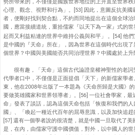
勢所帶來的，
不僅僅是國族世界地位的上升直至世界秩
心理、觀念、視野和行為」。[
53] 因此，
意圖反抗美國
者，
便剛好找到契合點，
不約而同地提出在這個全球治
國，應當接續道統，重拾儒家『以天下為一家』
式的世
起而又利益粘連的世界中維持公義與和平」
。[54]
是中國的『天命』
所在」，因為世界在這個時代出現了
個世界？中國與美國能否共同治理世界？
中國處於上升
很有趣，「天命」這個古代論證皇權神聖性的老詞
代學者口中，不僅僅是正面提倡「
天下」的新儒家學者
東，
他在2008年出版了一本題為《天命所歸是大國》
要做英雄國家和世界領導者」。[56] 一位社會學家，
命」
發表了談話，認為這個天命包括「恢復和我們的人
國」、「
喚起一種近代百年的屈辱意識，以及加快追趕
[57] 還有一個學者說的很清楚，就是中國一旦取代了美
是，在內，
由儒家守護中國價值，對外，以中國人的世