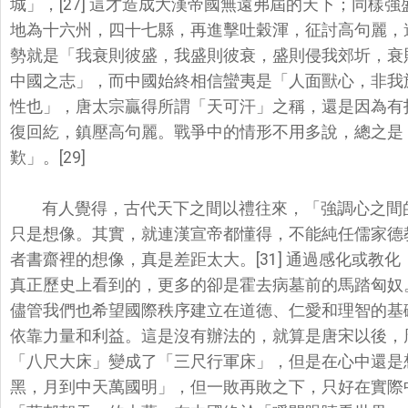
城」，[27] 這才造成大漢帝國無遠弗屆的天下；同樣
地為十六州，四十七縣，再進擊吐穀渾，
征討高句麗，遠
勢就是「我衰則彼盛，我盛則彼衰，
盛則侵我郊圻，衰
中國之志」，而中國始終相信蠻夷是「人面獸心，非我
性也」，唐太宗贏得所謂「
天可汗」之稱，還是因為有
復回紇，鎮壓高句麗。戰爭中的情形不用多說，
總之是
歎」。[29]
有人覺得，古代天下之間以禮往來，「強調心之間
只是想像。其實，
就連漢宣帝都懂得，不能純任儒家德教
者書齋裡的想像，真是差距太大。[31] 通過感化或教
真正歷史上看到的，更多的卻是霍去病墓前的馬踏匈奴
儘管我們也希望國際秩序建立在道德、仁愛和理智的基
依靠力量和利益。
這是沒有辦法的，就算是唐宋以後，
「八尺大床」變成了「
三尺行軍床」，但是在心中還是
黑，月到中天萬國明」，但一敗再敗之下，
只好在實際