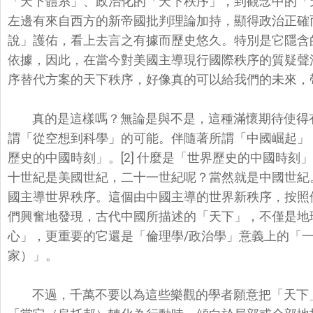
「天下體系」、
政治化的「天下秩序」，到觀念中的「
左邊有來自西方的新帝國批判理論加持，
顯得政治正確
說」護佑，
看上去言之有據而歷史悠久。
特別是它隱含
依據，
因此，
在當今對美國主導現行國際秩序的質疑聲
序替代方案的天下秩序，
好像真的可以給我們的未來，
真的是這樣嗎？無論是與不是，這種滿懷期待使得
謂「從空想到科學」的可能。
伴隨著所謂「中國崛起」
歷史的中國時刻」。[2] 什麼是「世界歷史的中國時刻
十世紀是美國世紀，二十一世紀呢？
當然就是中國世紀
國主導世界秩序。這個由中國主導的世界新秩序，
按照
們興奮地發現，
古代中國所描述的「天下」，不僅是地
心」，更重要的它還是「倫理學/政治學」
意義上的「
家）」。
不過，千萬不要以為這些樂觀的學者願意把「天下