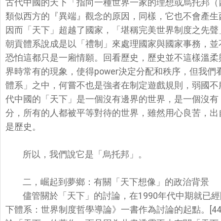
古代中國的天下「
指向一種世界一家的理想或烏托邦（
類似西方的『異端』觀念的原因，同樣，
它也不會產生
因而「
天下」超越了國家，「堪稱完美世界制度之先聲」，
朝貢體系說成是以「禮制」
來處理國家與國家事務，並
恐怕這都只是一廂情願。回看歷史，
歷史並不這樣溫柔
界時常有的現象，使得power決定分配和秩序
，但我們
體系」之中，
何嘗不也是強者在制定遊戲規則，弱國不
代中國的「天下」
是一個沒有邊界的世界，是一個沒有
分，所有的人都被平等對待的世界，雖然用心良苦，
出
是歷史。
所以，我們說它是「烏托邦」。
二，崛起到夢鄉：有關「天下想像」的政治背景
儘管關於「天下」的討論，在1990年代中期就已經
下體系：世界制度哲學導論》
一書作為討論的起點。[4