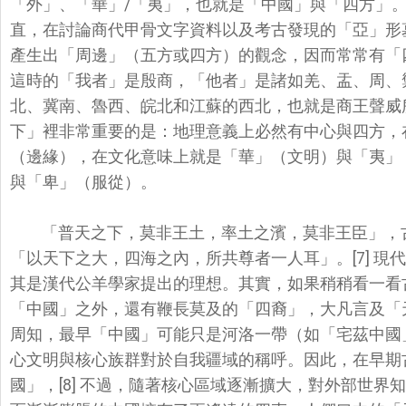
「外」、「華」/「夷」，也就是「中國」
與「四方」
直，
在討論商代甲骨文字資料以及考古發現的「亞」形
產生出「周邊」（五方或四方）
的觀念，因而常常有「
這時的「我者」是殷商，「他者」是諸如羌、盂、周、
北、冀南、魯西、
皖北和江蘇的西北，也就是商王聲威所
下」裡非常重要的是：地理意義上必然有中心與四
方，
（邊緣），在文化意
味上就是「華」（文明）與「夷」
與「卑」（服從）。
「普天之下，莫非王土，率土之濱，莫非王臣」，
「以天下之大，四海之內，
所共尊者一人耳」。[7] 
其是漢代公羊學家提出的理想。其實，
如果稍稍看一看
「
中國」之外，還有鞭長莫及的「四裔」，大凡言及「
周知，最早「中國」
可能只是河洛一帶（如「宅茲中國
心文明與核心族群對於自我疆域的稱呼。因此，
在早期
國」，[8] 不過，隨著核心區域逐漸擴大，對外部世界