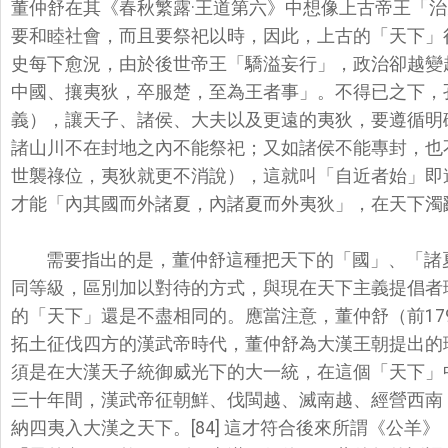
董仲舒在其《
春秋繁露·王道第六》中想像上古帝王「
要和睦社會，而且要祭祀以時，因此，上古的「
天下」
史每下愈況，由於後世帝王「驕溢妄行」，
政治卻越變
中國、
攘夷狄，卒服楚，至為王者事」。不得已之下，
義），讓天子、諸侯、
大夫以及更遠的夷狄，要遵循明
諸山川不在封地之內不能祭祀；又如諸侯不能專封，
也
世襲祿位，
夷狄就更不消說），這就叫「自近者始」即
才能「內其國而外諸夏，
內諸夏而外夷狄」，在天下濁亂
需要指出的是，董仲舒這種把天下的「國」、「諸
同等級，區別加以對待的方式，
與現在天下主義提倡者
的「天下」還是不盡相同的。應當注意，董仲舒（前179
拓土征伐四方的漢武帝時代，
董仲舒為大漢王朝提出的
須是在大漢天子統御威光下的大一統，在這個「天下」
三十年間，漢武帝征朝鮮、
伐閩越、滅南越、經營西南
納四夷入大漢之天下。[84] 這才符合後來所謂《公羊