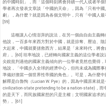
的中國時刻」，而「
這個時刻將會持續一代人或者半個世紀
學者再次發表文章談「
中國的天命」，因為「只有中國
劇」，為什麼？就是因為各個文明中，只有「
中國人最
[59]
這種讓人心情澎湃的說法，
在另一個由自由主義轉
他說，一百多年來西方對於中國，就是掠奪、壓迫、陰
大起來，中國就要拯救西方，
結果是「未來時代，將會
府」。[60] 坦率地說，已經轉向國家主義的這位學者
尖銳批判過他的國家主義傾向的一位學者竟然也覺得，
地說，「
中國步入全球的經濟中心，但尚未成為國際事
準備好擔當一個世界性帝國的角色」。
可是，為什麼中
解釋是白魯恂（Lucian W. Pye）的，因為中國原
civilization-state pretending to be a natio
的是天下，而民族國家想的只是主權；
文明國家追求的
勢」。[
61]