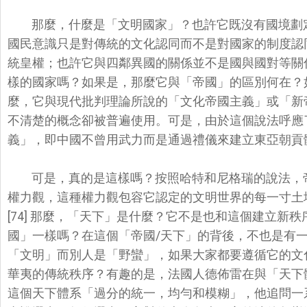
那麼，什麼是「文明國家」？也許它既沒有國境劃
國民意識只是對傳統的文化認同而不是對國家的制度認
統皇權；
也許它與四鄰異國的關係並不是國與國對等關
樣的國家嗎？如果是，那麼它與「帝國」
的區別何在？
麼，
它與現代批判理論所說的「文化帝國主義」或「新
不清楚的概念卻被普遍使用。
可是，由於這個說法呼應
義」，
即中國不曾用武力而是通過禮儀來建立東亞朝貢
可是，真的是這樣嗎？按照哈特和尼格瑞的說法，
權力觀，
這種權力觀包容它認定的文明世界的每一寸土
[74] 那麼，「天下」是什麼？它不是也和這個建立新秩
國」一樣嗎？在這個「帝國
/天下」的背後，不也是有
「文明」而別人是「野蠻」，
如果大家都要遵循它的文
華夷的傳統秩序？有趣的是，
法國人德佈雷在與「天下
這個天下體系「過分的統一，均勻和模糊」，
他追問一