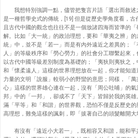
我想特別強調一點，儘管把隻言片語「選出而敘述
是一種哲學史式的傳統，[19] 但是從歷史學角度看，
且古代中國的觀念也往往不是一個放諸四海而皆準的「
解。比如「大一統」的政治理想，
要和「華夷之辨」的
統」
中，並不是「若一」而是有內外遠近之差異的；「
人」的等級秩序和「勞心勞力」
的社會分工聯繫起來，
以古代中國等級差別制度為基礎的；「夷狄則夷狄之，
和「懷柔遠人」
這樣的世界理想放在一起，你才能知道
力量的文明「說服」較弱小的野蠻的意思；同樣，
「萬
心」
這樣的世界雄心連在一起，沒有「周公吐哺」的氣
邦」中的「一邦」，卻成不了「天下」
皆歸於我的英雄
滿「
平等」和「和諧」的世界觀，恐怕不僅是反歷史的
高理想，難免這樣的諷刺，即「
拔著自己的頭髮離開大
有沒有「遠近小大若一」，既相容又和諧，能和平