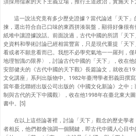
須採用儒家的天下主義立場，推行王道政治，實施天下
這一說法究竟有多少歷史證據？當代論述「天下」
揀，
選出符合自己口味的東西拼湊裝盤，顯得好像很有
紙堆中讓證據說話。
前面說過，古代中國的所謂「天下
史資料和學術討論已經相當豐富，只是現代重提「天下
看或者不願意看而已。
我想不必學究氣地一一羅列，僅
地理智識の限界〉，討論古代中國的「天下」，
收在他
安部健夫的《
古代中國的天下觀》長篇論文，就收在19
文化講座」系列出版物中。1982年臺灣學
者邢義田撰寫
當年臺北聯經出版公司出版的《中國文化新論》之中；
制與古代的天下中國觀〉，收在他1998年在臺北東大
圖
書中。[5]
在以上這些論著裡，討論「天下」觀念的歷史學者
者相反，
他們都會強調一個關鍵，即古代中國人心目中