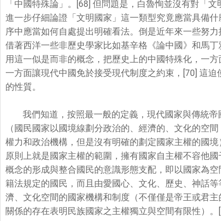
「中國特殊論」。[68] 但問題是，白魯恂並沒有對「文
進一步仔細論證「文明國家」
這一類型究竟應當具備什
序中應當如何自處提出明確看法。
倒是近年來一些努力
借著西洋一些非歷史學家比如基辛格《論中國》和馬丁
用這一似是而非的概念，把歷史上的中國特殊化，
一方
一方面讓現代中國免於接受現代制度之約束，[70] 這
的性質。
我們知道，按照最一般的定義，
現代國家與傳統帝
（
國民國家以國境線劃分政治的、經濟的、文化的空間
權力和政治機構，
但是沒有明確的劃定國家主權的國境
原則上就是國家主權的範圍，
擁有國家自主權不容他國
概念的形成與整合國民的意識形態支配，
即以國家為空
籍法規定的國民，而且由愛國心、文化、歷史、
神話等
濟、
文化空間的國家機構和制度（不僅僅是帝王或君主
關係的存在表明民族國家之主權獨立與空間有限性）。[7