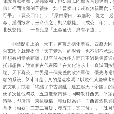
雖說百獸率舞，
萬邦協和，但防風氏的部族首領遲到，
傳》裡面這類例子很多，如「
晉侯曰：戎狄無親而貪，
可乎」（襄公四年）； 「梁由靡曰：狄無恥，從之，必
命，淫湎毀常，王命伐之，則又獻捷」（
成公二年）。
北狄交錯」，一會兒是「王命征伐，靡有孑遺」。
中國歷史上的「天下」何嘗是德化廣被、四裔大同
合萬國？就連提倡「天下體系」
的學者，也不能不承認
理想有相當的距離，以至於在許多方面只不過是個普通
托邦想像，說這個古代帝國「
在文化追求上一直試圖按
端、天下為公、世界是一個完整的政治單位、
優先考慮
願的系統。[
25] 可是，真的是這樣嗎？以現代某些學
的文明」或者「終結了中古混亂，
建立起天下帝國」的
便多次征伐匈奴，五道進擊南越，同時攻打西羌、平定
策略，即所謂「東拔穢貉、朝鮮以為郡，
而西置酒泉郡
首虜（
匈奴）三萬二百級，獲五王，五王母」，「誅且