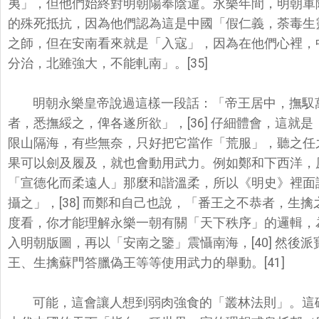
夷」，
但他們始終對明朝陽奉陰違。永樂年間，明朝軍
的殊死抵抗，
因為他們認為這是中國「假仁義，荼毒生
之師，但在安南看來就是「入寇」，
因為在他們心裡，
分治，北雖強大，不能軋南」。[35]
明朝永樂皇帝說過這樣一段話：「帝王居中，撫馭
者，悉撫綏之，俾各遂所欲」，
[36] 仔細體會，這就
限山隔海，有些無奈，只好把它當作「荒服」，聽之任
果可以劍及履及，
就也會動用武力。例如鄭和下西洋，
「宣德化而柔遠人」那麼和諧溫柔，所以《
明史》裡面
攝之」，[
38] 而鄭和自己也說，「番王之不恭者，生
度看，你才能理解永樂一朝有關「天下秩序」的邏輯，
入明朝版圖，再以「
安南之鑒」震懾南海，[40] 然
王、
生擒蘇門答臘偽王等等使用武力的舉動。[41]
可能，這會讓人想到弱肉強食的「叢林法則」。這