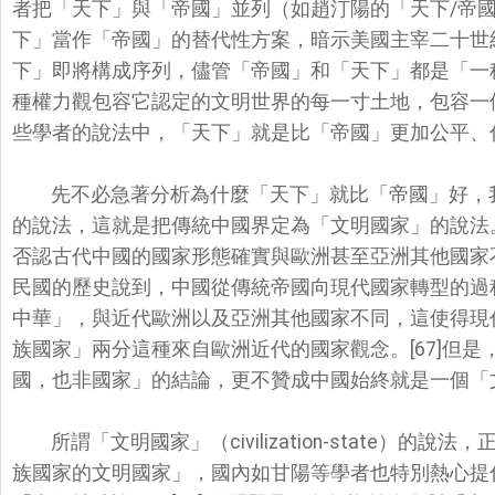
者把「天下」與「帝國」
並列（如趙汀陽的「天下/帝
下」當作「帝國」的替代性方案，
暗示美國主宰二十世
下」
即將構成序列，儘管「帝國」和「天下」都是「
一
種權力觀包容它認定的文明世界的每一寸土地，
包容一
些學者的說法中，「天下」就是比「帝國」更加公平、
先不必急著分析為什麼「天下」就比「帝國」好，
的說法，
這就是把傳統中國界定為「文明國家」的說法
否認古代中國的國家形態確實與歐洲甚至亞洲其他國家
民國的歷史說到，
中國從傳統帝國向現代國家轉型的過
中華」，與近代歐洲以及亞洲其他國家不同，
這使得現
族國家」
兩分這種來自歐洲近代的國家觀念。[67]但是
國，也非國家」的結論，
更不贊成中國始終就是一個「
所謂「文明國家」（civilization-state）的說
法，
族國家的文明國家」，
國內如甘陽等學者也特別熱心提