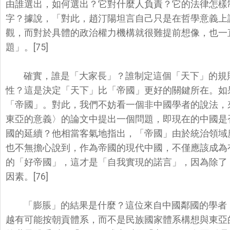
由誰選出，
如何選出？它對什麼人負責？它的法律怎樣
字？據說，「對此，
趙汀陽坦言自己只是在哲學意義上
觀，
而對於具體的政治權力機構就很難提前想像，
也一
題」。[75]
確實，誰是「大家長」？誰制定這個「天下」的規
性？這是決定「天下」比「
帝國」更好的關鍵所在。如
「帝國」。對此，我們不妨看一個非中國學者的說法，
東亞的意義〉
的論文中提出一個問題，即現在的中國是
國的延續？他相當客氣地指出，「帝國」
由於統治領域
也不無擔心說到，作為帝國的現代中國，
不僅應該成為
的「
好帝國」，這才是「自我實現的諾言」，因為除了
因素。[76]
「膨脹」的結果是什麼？這位來自中國鄰國的學者
越有可能按朝貢體系，
而不是民族國家體系構想與東亞的