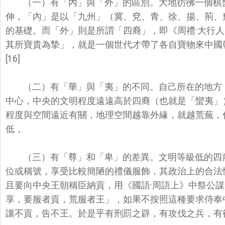
（一）有「內」與「外」的區別。大地彷彿一個棋
伸，「內」是以「九州」（
冀、兗、青、徐、揚、荊、
的基礎。而「外」則是所謂「四裔」，即《周禮·大行人
其所寶貴為摯」，
就是一個世代才帶了各自寶物來中國
[16]
（二）有「華」與「夷」的不同。自己所在的地方
中心，
中央的文明程度遠遠高於四裔（也就是「蠻夷」
程度與空間遠近有關，地理空間越靠外緣，
就越荒蕪，
低，
（三）
有「尊」和「卑」的差異。文明等級低的四
位或稱號，享受比較簡陋的禮儀服飾，
其政治上的合法
且要向中央王朝稱臣納貢，用《國語·周語上》
中祭公謀
享，要服者貢，
荒服者王」，如果不按照這種要求侍奉
讓不貢，告不王。於是乎有刑罰之辟，
有攻伐之兵，有