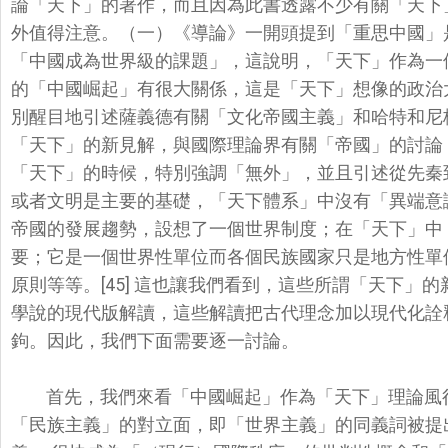
論「天下」的著作，
而且因為此書透露不少有關「天下
外值得注意。（一）《導論》一開頭提到「重思中國」
「
中國成為世界級的課題」，這說明，「天下」作為一
的「中國崛起」有很大關係，
這是「天下」想像的政治
別醒目地引述薩義德有關「文化帝國主義」
和哈特和尼
「天下」
的新見解，與國際理論界有關「帝國」的討論
「天下」的時候，
特別強調「無外」，並且引述從先秦
或者文明是主要的基礎，「天下體系」中沒有「
異端意
帝國的發展趨勢，設想了一個世界制度；在「天下」
中
要；
它是一個世界性單位而各個民族國家只是地方性單
原則等等。[45] 這也讓我們看到，這些所謂「天下」的
學說的現代版解讀，
這些解讀把古代理念加以現代化詮
鉤。因此，
我們下面需要逐一討論。
首先，我們來看「中國崛起」作為「天下」理論風
「民族主義」的對立面，即「世界主義」
的同義詞被提出