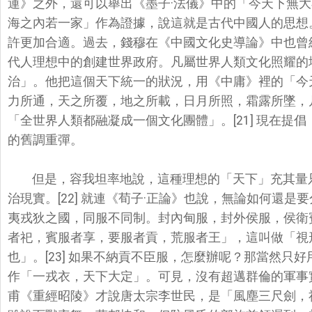
運》之外，還可以舉出《墨子·法儀》中的「
今天下無大
海之內若一家」作為證據，說這就是古代中國人的思想
許更加合適。過去，錢穆在《
中國文化史導論》中也曾
代人理想中的創建世界政府。
凡屬世界人類文化照耀的
治」。他把這個天下統一的狀況，用《中庸》裡的「
今
力所通，天之所覆，
地之所載，日月所照，霜露所墜，
「全世界人類都融凝成一個文化團體」。[21] 現在提
的舊調重彈。
但是，容我坦率地說，這種理想的「天下」
充其量
治現實。[
22] 就連《荀子·正論》也說，無論如何還是
夷戎狄之國，同服不同制。封內甸服，
封外侯服，侯衛
者祀，
賓服者享，要服者貢，荒服者王」，這叫做「視
也」。[23] 如果不納貢不臣服，怎麼辦呢？那當然只
作「一戎衣，天下大定」。可見，
沒有超邁群倫的軍事實
甫《重經昭陵》才說唐太宗李世民，是「風塵三尺劍，