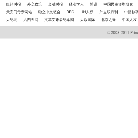
纽约时报
外交政策
金融时报
经济学人
博讯
中国民主转型研究
天安门母亲网站
独立中文笔会
BBC
UN人权
外交双月刊
中國數
大纪元
六四天网
文革受难者纪念园
大赦国际
北京之春
中国人权
© 2008-2011 Prince