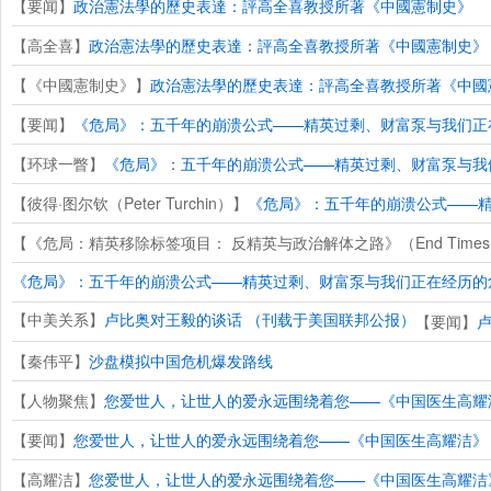
【要闻】
政治憲法學的歷史表達：評高全喜教授所著《中國憲制史》
【高全喜】
政治憲法學的歷史表達：評高全喜教授所著《中國憲制史》
【《中國憲制史》】
政治憲法學的歷史表達：評高全喜教授所著《中國
【要闻】
《危局》：五千年的崩溃公式——精英过剩、财富泵与我们正
【环球一瞥】
《危局》：五千年的崩溃公式——精英过剩、财富泵与我
【彼得·图尔钦（Peter Turchin）】
《危局》：五千年的崩溃公式——
【《危局：精英移除标签项目： 反精英与政治解体之路》（End Times: 
《危局》：五千年的崩溃公式——精英过剩、财富泵与我们正在经历的
【中美关系】
卢比奥对王毅的谈话 （刊载于美国联邦公报）
【要闻】
【秦伟平】
沙盘模拟中国危机爆发路线
【人物聚焦】
您爱世人，让世人的爱永远围绕着您——《中国医生高耀
【要闻】
您爱世人，让世人的爱永远围绕着您——《中国医生高耀洁》
【高耀洁】
您爱世人，让世人的爱永远围绕着您——《中国医生高耀洁