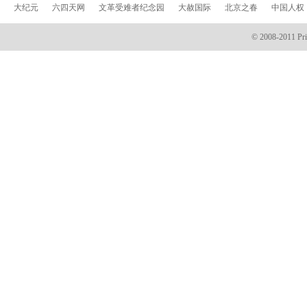
大纪元
六四天网
文革受难者纪念园
大赦国际
北京之春
中国人权
© 2008-2011 Prin