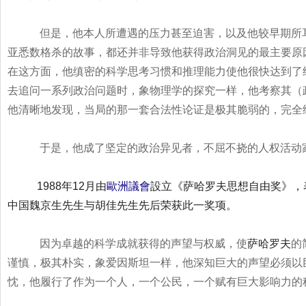
但是，他本人所遭遇的压力甚至迫害，以及他较早期所
亚悉数格杀的故事，都还并非导致他获得政治洞见的最主要原
在这方面，他缜密的科学思考习惯和推理能力使他很快达到了
去追问一系列政治问题时，象物理学的探究一样，他考察其（
他清晰地发现，当局的那一套合法性论证是极其脆弱的，完全
于是，他成了坚定的政治异见者，不屈不挠的人权活动
1988年12月由
歐洲議會
設立《萨哈罗夫思想自由奖》，
中国魏京生先生与胡佳先生先后荣获此一奖项。
因为卓越的科学成就获得的声望与权威，使
萨哈罗夫
的
谨慎，极其朴实，象爱因斯坦一样，他深知巨大的声望必须以
忱，他履行了作为一个人，一个公民，一个赋有巨大影响力的