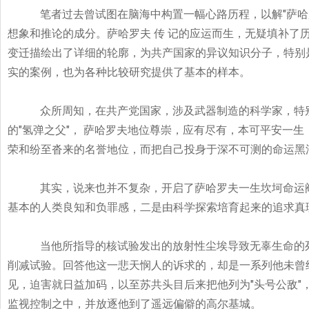
"
笔者过去曾试图在脑海中构置一幅心路历程，以解
萨哈
想象和推论的成分。萨哈罗夫
传
记的应运而生，无疑填补了
变迁描绘出了详细的轮廓，为共产国家的异议知识分子，特别
实的案例，也为各种比较研究提供了基本的样本。
众所周知，在共产党国家，涉及武器制造的科学家，特
"
"
的
氢弹之父
，
萨哈罗夫地位尊崇，应有尽有，本可平安一生
荣和纷至沓来的名誉地位，而把自己投身于深不可测的命运黑
其实，说来也并不复杂，开启了萨哈罗夫一生坎坷命运
基本的人类良知和负罪感，二是由科学探索培育起来的追求真
当他所指导的核试验发出的放射性尘埃导致无辜生命的
削减试验。回答他这一悲天悯人的诉求的，却是一系列他未曾
"
"
见，迫害就日益加码，以至苏共头目后来把他列为
头号公敌
监视控制之中，并放逐他到了遥远偏僻的高尔基城。