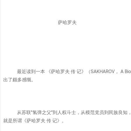
萨哈罗夫
SAKHAROV
A Bio
最近读到一本
《萨哈罗夫
传
记》（
，
出了颇多感慨。
"
"
从苏联
氢弹之父
到人权斗士，从模范党员到民族良知
就是所谓《萨哈罗夫
传
记》。