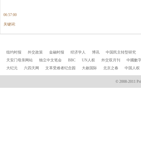
06:57:00
关键词:
纽约时报
外交政策
金融时报
经济学人
博讯
中国民主转型研究
天安门母亲网站
独立中文笔会
BBC
UN人权
外交双月刊
中國數
大纪元
六四天网
文革受难者纪念园
大赦国际
北京之春
中国人权
© 2008-2011 Prin