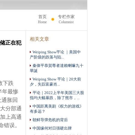
首页
专栏作家
Home
Columnist
相关文章
联储正在犯
Weiping Show平论 ｜美国中
产阶级的跌落与陷...
秦偉平恭賀尊者達賴喇嘛九十
華誕
Weiping Show 平论｜20大前
数下跌
夕，失踪富豪肖...
上半年最惨
平论｜2022上半年美国三大股
指均大幅暴跌，除了熊市，...
让通胀回
中国距离美剧《权力的游戏》
拉大分部通
有多远？
，加上高通
朝鲜导弹危机的背后
命错误。
中国缘何对日强硬出牌