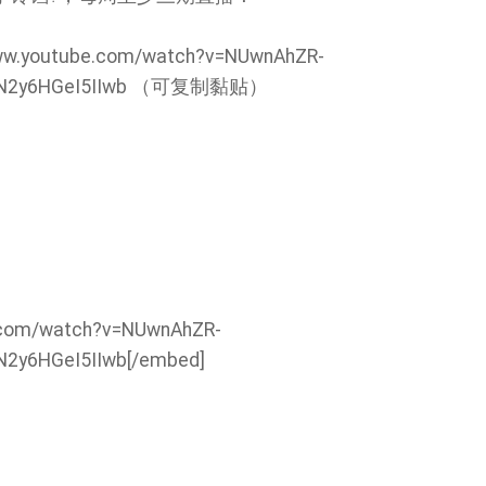
.youtube.com/watch?v=NUwnAhZR-
1veN2y6HGeI5IIwb （可复制黏贴）
.com/watch?v=NUwnAhZR-
N2y6HGeI5IIwb[/embed]