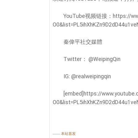
YouTube视频链接：https://www
O0&list=PL5ihXhKZn9D2dD44u
秦偉平社交媒體
Twitter： @WeipingQin
IG: @realweipingqin
[embed]https://www.youtube
O0&list=PL5ihXhKZn9D2dD44u1ve
—— 本站首发