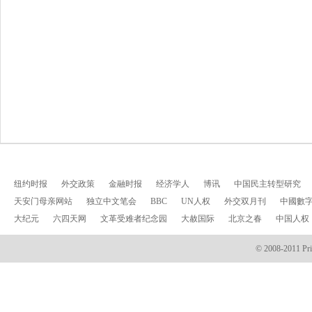
纽约时报
外交政策
金融时报
经济学人
博讯
中国民主转型研究
天安门母亲网站
独立中文笔会
BBC
UN人权
外交双月刊
中國數
大纪元
六四天网
文革受难者纪念园
大赦国际
北京之春
中国人权
© 2008-2011 Prin