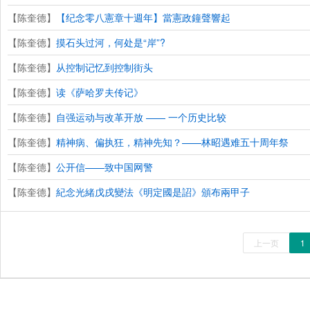
【陈奎德】
【纪念零八憲章十週年】當憲政鐘聲響起
【陈奎德】
摸石头过河，何处是“岸”?
【陈奎德】
从控制记忆到控制街头
【陈奎德】
读《萨哈罗夫传记》
【陈奎德】
自强运动与改革开放 —— 一个历史比较
【陈奎德】
精神病、偏执狂，精神先知？——林昭遇难五十周年祭
【陈奎德】
公开信——致中国网警
【陈奎德】
紀念光緒戊戌變法《明定國是詔》頒布兩甲子
上一页
1