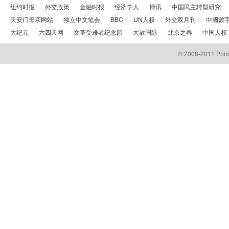
纽约时报
外交政策
金融时报
经济学人
博讯
中国民主转型研究
天安门母亲网站
独立中文笔会
BBC
UN人权
外交双月刊
中國數
大纪元
六四天网
文革受难者纪念园
大赦国际
北京之春
中国人权
© 2008-2011 Prince