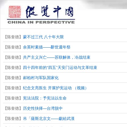
【陈奎德】
蒙不过三代 八十年大限
【陈奎德】
余英时素描——辭世週年祭
【陈奎德】
共产主义兴亡——苏联解体，冷战结束
【陈奎德】
四十四年前的“四五”天安门运动与文革结束
【陈奎德】
郝柏村与军队国家化
【陈奎德】
纪念文亮医生 开展护宪运动 （视频）
【陈奎德】
宪法法院：予宪法以生命
【陈奎德】
历史性抉择—台湾脱中
【陈奎德】
吊「薩斯北京文——獻給武漢