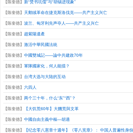
【陈奎德】
新“焚书坑儒”与“胡锡进现象”
【陈奎德】
天鹅绒革命在捷克斯洛伐克——共产主义兴亡
【陈奎德】
波兰、匈牙利先声夺人——共产主义兴亡
【陈奎德】
趙紫陽遺產
【陈奎德】
激活中華民國法統
【陈奎德】
中國雙城記——論中共建政70年
【陈奎德】
軍隊國家化，何人能擋？
【陈奎德】
台湾大选与大陆的互动
【陈奎德】
六四人
【陈奎德】
两个三十年，什么“东”“西”？
【陈奎德】
【大饥荒60年】大饑荒與文革
【陈奎德】
中國自由主義中樞—胡適
【陈奎德】
【纪念零八憲章十週年】《零八宪章》： 中国人普遍性身