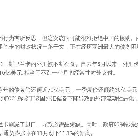
的行为有所反思，但这次该国可能很难拒绝中国的援助。
里兰卡的财政状况一落千丈，正在经历亚洲最大的债务困
加，斯里兰卡的外汇被不断蚕食。自去年8月以来，外汇
16亿美元, 相当于不到一个月的经常性对外支付。
今年的债务偿还额近70亿美元，一季度偿还额约30亿美
调到“CC”,称鉴于该国外汇储备下降导致的外部流动性恶化
兰卡削减了进口，导致必需品短缺。同时，政府印制钞票
通货膨胀率在11月创下11.1%的新高。