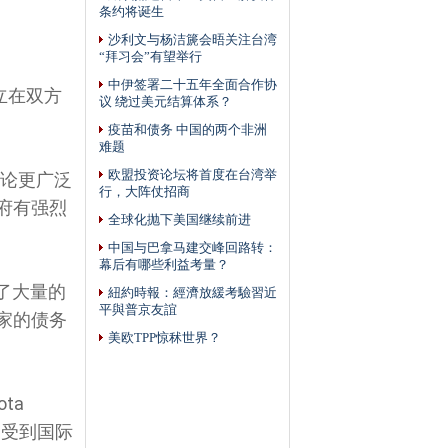
条约将诞生
沙利文与杨洁篪会晤关注台湾
“拜习会”有望举行
中伊签署二十五年全面合作协
建立在双方
议 绕过美元结算体系？
疫苗和债务 中国的两个非洲
难题
欧盟投资论坛将首度在台湾举
讨论更广泛
行，大阵仗招商
府有强烈
全球化抛下美国继续前进
中国与巴拿马建交峰回路转：
幕后有哪些利益考量？
了大量的
紐約時報：經濟放緩考驗習近
平與普京友誼
家的债务
美欧TPP惊秫世界？
ta
泛受到国际