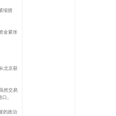
紧缩措
这个资金紧张
从北京获
虽然交易
港口。
坡的政治