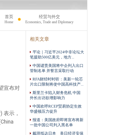
首页
经贸与外交
Home
Economics, Trade and Diplomacy
相关文章
平论｜习近平2024中非论坛大
笔援助500亿美元，地方...
中国谴责美国将中企列入出口
管制名单 并誓言采取行动
RFA财经时时听：美新一轮芯
片出口限制将使中国高科技产...
望宣布对
斯里兰卡陷入财务危机 中国
外长出访欲增影响力
中国欢呼RCEP贸易协定生效
华盛顿压力徒升
r
) 表示，
报道：美国政府即将宣布将新
hina
一批中国公司列入黑名单
戴琪抵达日本 美日经济安保